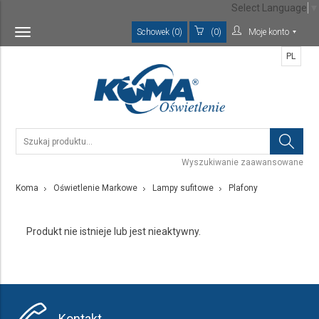
Select Language
▼
Schowek (0)
(0)
Moje konto
Toggle
navigation
PL
Wyszukiwanie zaawansowane
Koma
Oświetlenie Markowe
Lampy sufitowe
Plafony
Produkt nie istnieje lub jest nieaktywny.
Kontakt