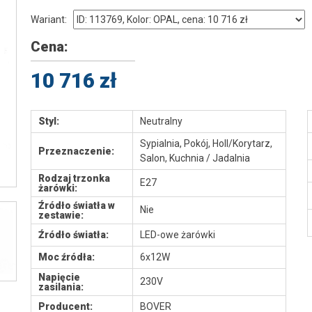
Wariant:
Cena:
10 716 zł
Styl:
Neutralny
Sypialnia, Pokój, Holl/Korytarz,
Przeznaczenie:
Salon, Kuchnia / Jadalnia
Rodzaj trzonka
E27
żarówki:
Źródło światła w
Nie
zestawie:
Źródło światła:
LED-owe żarówki
Moc źródła:
6x12W
Napięcie
230V
zasilania:
Producent:
BOVER