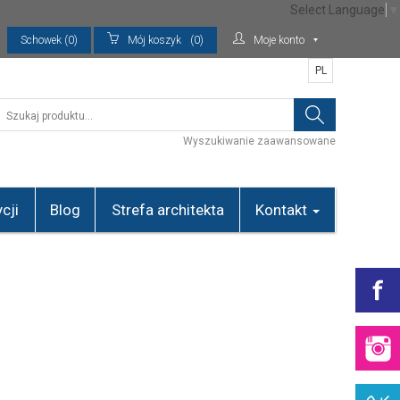
Select Language
▼
Schowek (0)
Mój koszyk
(0)
Moje konto
PL
Wyszukiwanie zaawansowane
cji
Blog
Strefa architekta
Kontakt