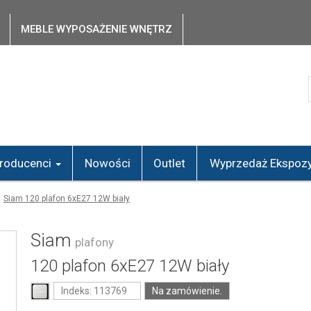
MEBLE WYPOSAŻENIE WNĘTRZ
roducenci
Nowości
Outlet
Wyprzedaż Ekspozy
Siam 120 plafon 6xE27 12W biały
Siam
plafony
120 plafon 6xE27 12W biały
Indeks: 113769
Na zamówienie.