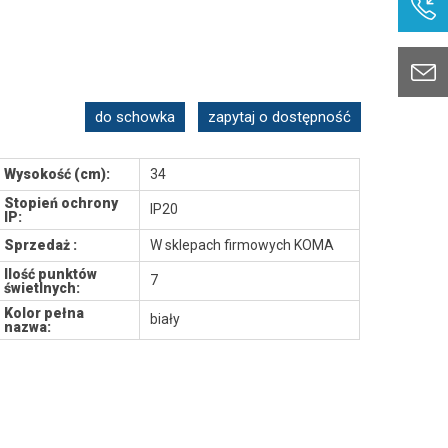
do schowka
zapytaj o dostępność
Wysokość (cm):
34
Stopień ochrony
IP20
IP:
Sprzedaż :
W sklepach firmowych KOMA
Ilość punktów
7
świetlnych:
Kolor pełna
biały
nazwa: