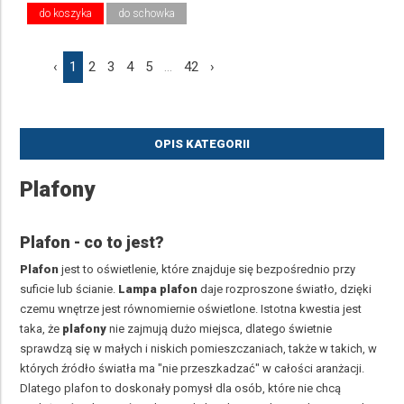
do koszyka
do schowka
‹
1
2
3
4
5
...
42
›
OPIS KATEGORII
Plafony
Plafon - co to jest?
Plafon
jest to oświetlenie, które znajduje się bezpośrednio przy
suficie lub ścianie.
Lampa plafon
daje rozproszone światło, dzięki
czemu wnętrze jest równomiernie oświetlone. Istotna kwestia jest
taka, że
plafony
nie zajmują dużo miejsca, dlatego świetnie
sprawdzą się w małych i niskich pomieszczaniach, także w takich, w
których źródło światła ma "nie przeszkadzać" w całości aranżacji.
Dlatego plafon to doskonały pomysł dla osób, które nie chcą