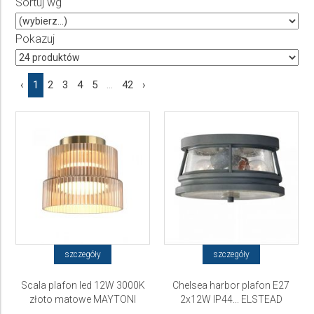
Sortuj wg
Producent
Wybierz producenta
Pokazuj
Cena
‹
1
2
3
4
5
...
42
›
do
szczegóły
szczegóły
Scala plafon led 12W 3000K
Chelsea harbor plafon E27
złoto matowe MAYTONI
2x12W IP44... ELSTEAD
Lighting