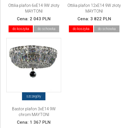
Ottilia plafon 6xE14 9W złoty
Ottilia plafon 12xE14 9W złoty
MAYTONI
MAYTONI
Cena:
2 043 PLN
Cena:
3 822 PLN
do koszyka
do schowka
do koszyka
do schowka
szczegóły
Bastor plafon 3xE14 9W
chrom MAYTONI
Cena:
1 367 PLN