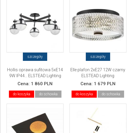
szczegóły
szczegóły
Hollis oprawa sufitowa 5xE14
Elle plafon 2xE27 12W czarny
9W IP44... ELSTEAD Lighting
ELSTEAD Lighting
Cena:
1 860 PLN
Cena:
1 679 PLN
do koszyka
do schowka
do koszyka
do schowka