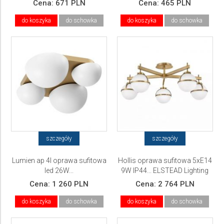
Cena:
671 PLN
Cena:
465 PLN
do koszyka
do schowka
do koszyka
do schowka
szczegóły
szczegóły
Lumien ap 4l oprawa sufitowa
Hollis oprawa sufitowa 5xE14
led 26W...
9W IP44... ELSTEAD Lighting
Cena:
1 260 PLN
Cena:
2 764 PLN
do koszyka
do schowka
do koszyka
do schowka