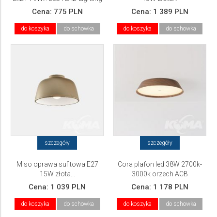
Cena:
775 PLN
Cena:
1 389 PLN
do koszyka
do schowka
do koszyka
do schowka
szczegóły
szczegóły
Miso oprawa sufitowa E27
Cora plafon led 38W 2700k-
15W złota...
3000k orzech ACB
Cena:
1 039 PLN
Cena:
1 178 PLN
do koszyka
do schowka
do koszyka
do schowka