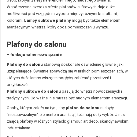
osób, którym zależy na efekcie miłego, nieostrego światła.
Współczesna szeroka oferta plafonów sufitowych daje duże
możliwości pod względem wyboru między różnymi kształtami,
kolorami.
Lampy sufitowe plafony
mogą być także elementem
aranżacyjnym wnętrza, który doda pomieszczeniu wyrazu.
Plafony do salonu
– funkcjonalne rozwiązanie
Plafony do salonu
stanowią doskonałe oświetlenie główne, jak i
uzupełniające. Świetnie sprawdzą się w niskich pomieszczeniach, w
których duże lampy wiszące mogłyby zabierać przestrzeń i
przytłaczać.
Plafony sufitowe do salonu
pasują do wnętrz nowoczesnych i
tradycyjnych. Co ważne, nie muszą być nudnym elementem aranżacji.
Osoby, którym zależy na tym, aby
plafon do salonu
nie były
"niezauważalnym" elementem aranżacji, też mają duży wybór. U nas
znajdą plafony w różnych stylach: glamour, art deco, skandynawskim,
industrialnym.