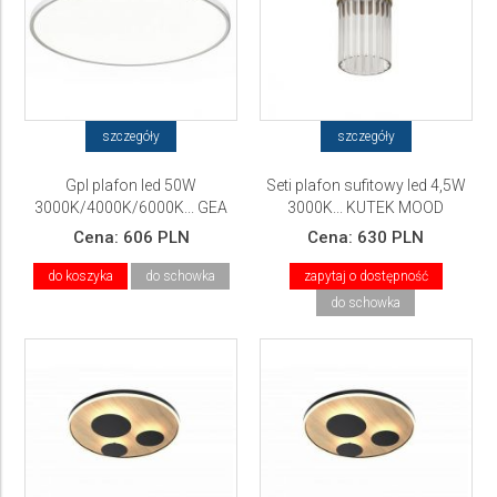
szczegóły
szczegóły
Gpl plafon led 50W
Seti plafon sufitowy led 4,5W
3000K/4000K/6000K... GEA
3000K... KUTEK MOOD
LUCE
Cena:
606 PLN
Cena:
630 PLN
do koszyka
do schowka
zapytaj o dostępność
do schowka