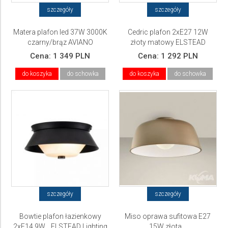
szczegóły
szczegóły
Matera plafon led 37W 3000K
Cedric plafon 2xE27 12W
czarny/brąz AVIANO
złoty matowy ELSTEAD
Lighting
Cena:
1 349 PLN
Cena:
1 292 PLN
do koszyka
do schowka
do koszyka
do schowka
szczegóły
szczegóły
Bowtie plafon łazienkowy
Miso oprawa sufitowa E27
2xE14 9W... ELSTEAD Lighting
15W złota...