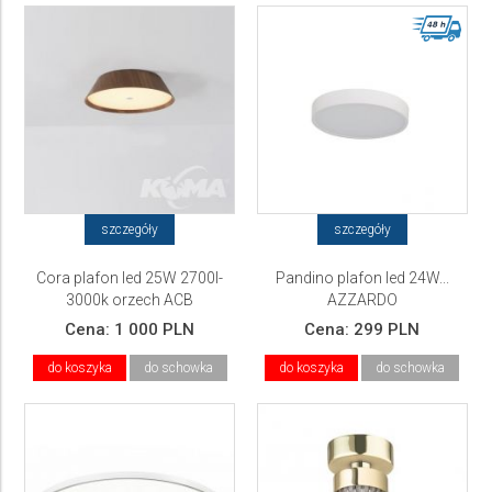
szczegóły
szczegóły
Cora plafon led 25W 2700l-
Pandino plafon led 24W...
3000k orzech ACB
AZZARDO
Cena:
1 000 PLN
Cena:
299 PLN
do koszyka
do schowka
do koszyka
do schowka