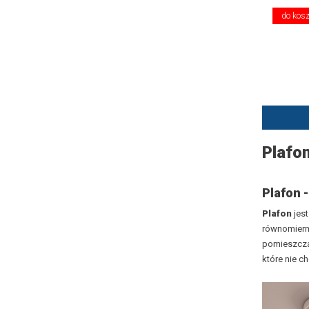
do kos
Plafo
Plafon -
Plafon
jest
równomierni
pomieszczan
które nie c