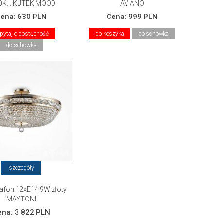
0K... KUTEK MOOD
AVIANO
Cena:
630 PLN
Cena:
999 PLN
pytaj o dostępność
do koszyka
do schowka
do schowka
szczegóły
 plafon 12xE14 9W złoty
MAYTONI
ena:
3 822 PLN