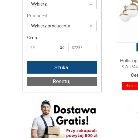
Wybierz
Producent
Wybierz producenta
Cena
do
Hollis o
9W IP44.
Ce
do kos