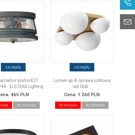
szczegóły
szczegóły
ea harbor plafon E27
Lumien ap 4l oprawa sufitowa
44... ELSTEAD Lighting
led 26W...
Cena:
465 PLN
Cena:
1 260 PLN
szyka
do schowka
do koszyka
do schowka