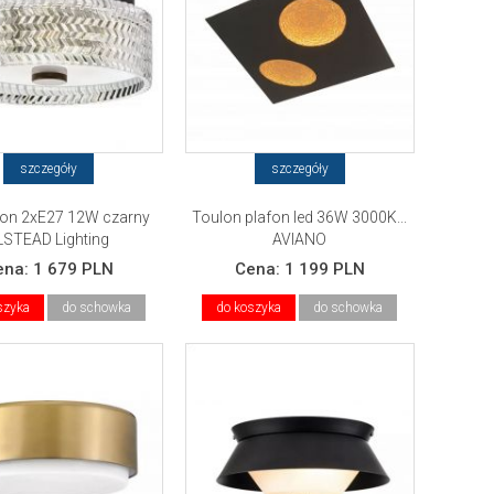
szczegóły
szczegóły
afon 2xE27 12W czarny
Toulon plafon led 36W 3000K...
LSTEAD Lighting
AVIANO
ena:
1 679 PLN
Cena:
1 199 PLN
szyka
do schowka
do koszyka
do schowka