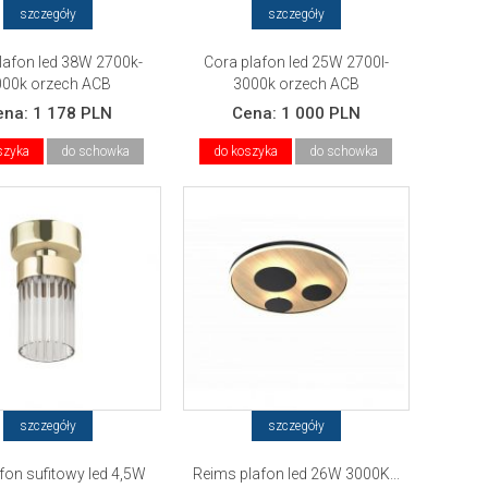
szczegóły
szczegóły
lafon led 38W 2700k-
Cora plafon led 25W 2700l-
000k orzech ACB
3000k orzech ACB
ena:
1 178 PLN
Cena:
1 000 PLN
szyka
do schowka
do koszyka
do schowka
szczegóły
szczegóły
afon sufitowy led 4,5W
Reims plafon led 26W 3000K...