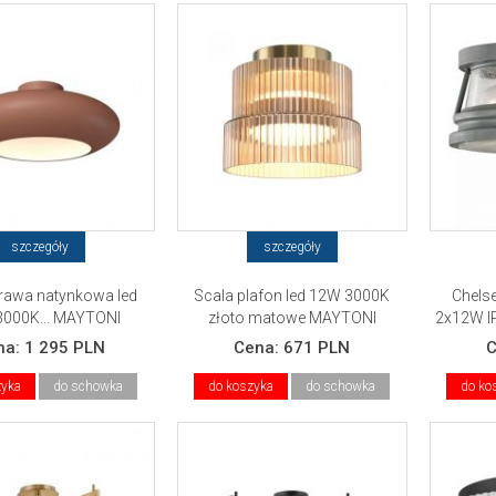
szczegóły
szczegóły
rawa natynkowa led
Scala plafon led 12W 3000K
Chels
000K... MAYTONI
złoto matowe MAYTONI
2x12W IP
na:
1 295 PLN
Cena:
671 PLN
zyka
do schowka
do koszyka
do schowka
do ko