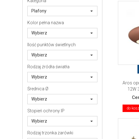
Kategoria
Plafony
Kolor pełna nazwa
Wybierz
Ilość punktów świetlnych
Wybierz
Rodzaj źródła światła
Wybierz
Aros op
Średnica Ø
12W 3
Ce
Wybierz
do kos
Stopień ochrony IP
Wybierz
Rodzaj trzonka żarówki