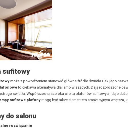
n sufitowy
itowy
może z powodzeniem stanowić główne źródło światła i jak jego nazwa
plafonow
e
to ciekawa alternatywa dla lamp wiszących. Dają rozproszone oświe
ostrego światła. Współczesna szeroka oferta plafonów sufitowych daje duż
ampy sufitowe plafony
mogą być także elementem aranżacyjnym wnętrza, k
ny do salonu
nalne rozwiązanie