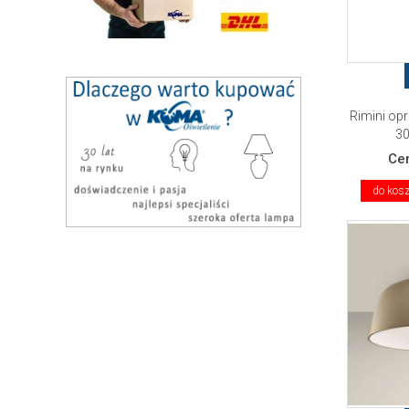
Rimini op
30
Ce
do kos