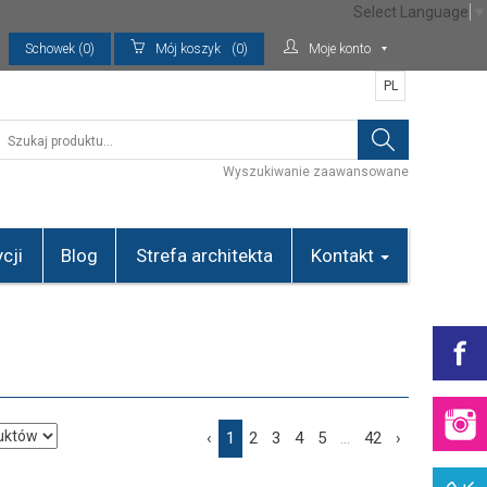
Select Language
▼
Schowek (0)
Mój koszyk
(0)
Moje konto
PL
Wyszukiwanie zaawansowane
cji
Blog
Strefa architekta
Kontakt
‹
1
2
3
4
5
...
42
›