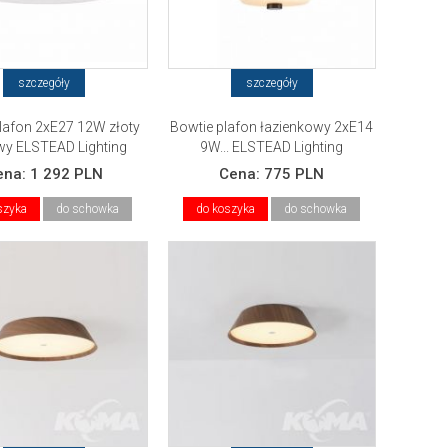
szczegóły
szczegóły
plafon 2xE27 12W złoty
Bowtie plafon łazienkowy 2xE14
y ELSTEAD Lighting
9W... ELSTEAD Lighting
ena:
1 292 PLN
Cena:
775 PLN
szyka
do schowka
do koszyka
do schowka