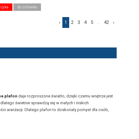
szyka
do schowka
‹
1
2
3
4
5
...
42
›
a plafon
daje rozproszone światło, dzięki czemu wnętrze jest
 dlatego świetnie sprawdzą się w małych i niskich
ści aranżacji. Dlatego plafon to doskonały pomysł dla osób,