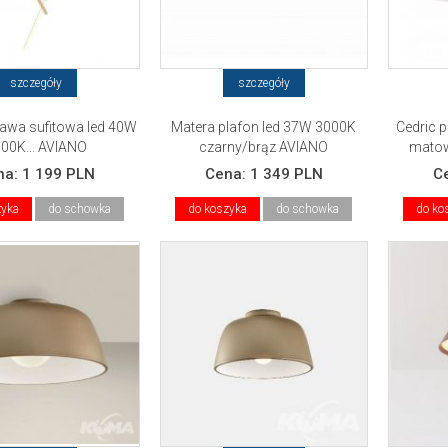
szczegóły
szczegóły
rawa sufitowa led 40W
Matera plafon led 37W 3000K
Cedric 
00K... AVIANO
czarny/brąz AVIANO
matow
na:
1 199 PLN
Cena:
1 349 PLN
C
zyka
do schowka
do koszyka
do schowka
do ko