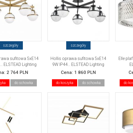
szczegóły
szczegóły
prawa sufitowa 5xE14
Hollis oprawa sufitowa 5xE14
Elle pl
.. ELSTEAD Lighting
9W IP44... ELSTEAD Lighting
E
na:
2 764 PLN
Cena:
1 860 PLN
C
zyka
do schowka
do koszyka
do schowka
do ko