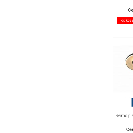
C
do kos
Reims pla
Ce