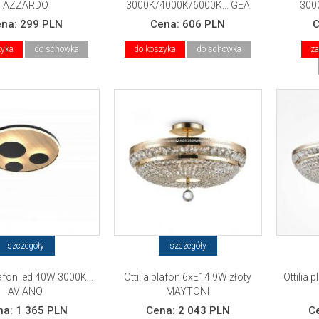
AZZARDO
3000K/4000K/6000K... GEA
300
LUCE
ena:
299 PLN
Cena:
606 PLN
zyka
do schowka
do koszyka
do schowka
za
szczegóły
szczegóły
fon led 40W 3000K...
Ottilia plafon 6xE14 9W złoty
Ottilia
AVIANO
MAYTONI
na:
1 365 PLN
Cena:
2 043 PLN
C