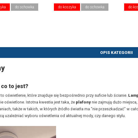
zyka
do schowka
do koszyka
do schowka
do ko
OPIS KATEGORII
ny
 co to jest?
 to oświetlenie, które znajduje się bezpośrednio przy suficie lub ścianie.
Lamp
e oświetlone. Istotna kwestia jest taka, że
plafony
nie zajmują dużo miejsca,
iach, także w takich, w których źródło światła ma "nie przeszkadzać" w cało
hcą uzależniać wyboru oświetlenia od aktualnej mody, czy danego stylu.