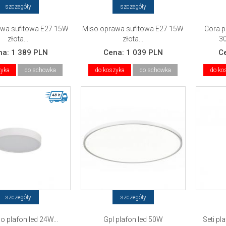
szczegóły
szczegóły
wa sufitowa E27 15W
Miso oprawa sufitowa E27 15W
Cora p
złota...
złota...
3
na:
1 389 PLN
Cena:
1 039 PLN
C
zyka
do schowka
do koszyka
do schowka
do ko
szczegóły
szczegóły
o plafon led 24W...
Gpl plafon led 50W
Seti pl