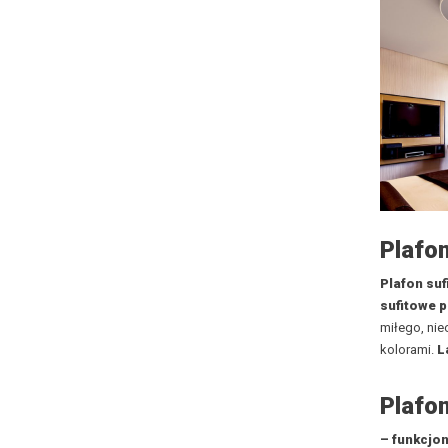
Plafo
Plafon suf
sufitowe 
miłego, nie
kolorami.
L
Plafo
– funkcjo