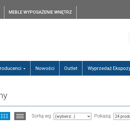
MEBLE WYPOSAŻENIE WNĘTRZ
roducenci
Nowości
Outlet
Wyprzedaż Ekspozy
ny
Sortuj wg
Pokazuj