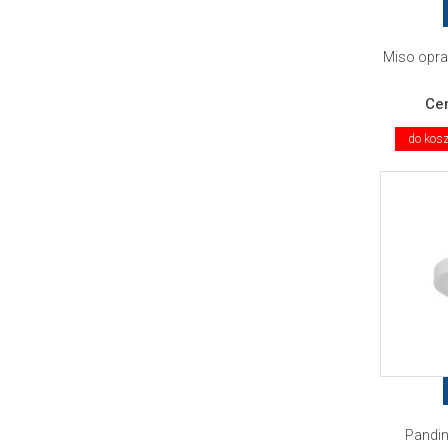
Miso opra
Ce
do kos
Pandin