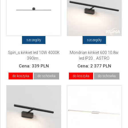
szczegóły
szczegóły
Spin_s kinkiet led 10W 4000K
Mondrian kinkiet 600 10.8w
390lm...
led IP20... ASTRO
Cena:
339 PLN
Cena:
2 377 PLN
do koszyka
do schowka
do koszyka
do schowka