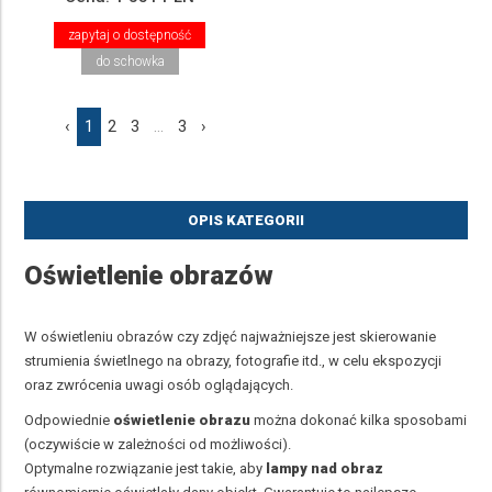
zapytaj o dostępność
do schowka
‹
1
2
3
...
3
›
OPIS KATEGORII
Oświetlenie obrazów
W oświetleniu obrazów czy zdjęć najważniejsze jest skierowanie
strumienia świetlnego na obrazy, fotografie itd., w celu ekspozycji
oraz zwrócenia uwagi osób oglądających.
Odpowiednie
oświetlenie obrazu
można dokonać kilka sposobami
(oczywiście w zależności od możliwości).
Optymalne rozwiązanie jest takie, aby
l
ampy nad obraz