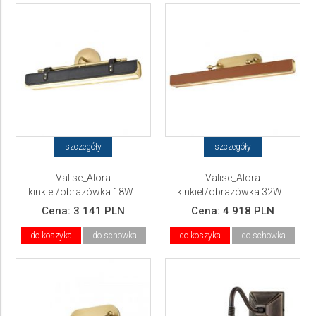
szczegóły
szczegóły
Valise_Alora
Valise_Alora
kinkiet/obrazówka 18W...
kinkiet/obrazówka 32W...
ELSTEAD Lighting
ELSTEAD Lighting
Cena:
3 141 PLN
Cena:
4 918 PLN
do koszyka
do schowka
do koszyka
do schowka