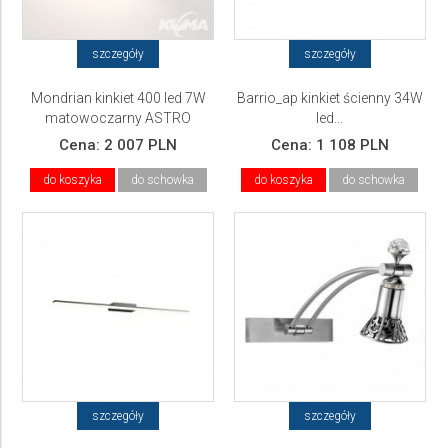
szczegóły
szczegóły
Mondrian kinkiet 400 led 7W
Barrio_ap kinkiet ścienny 34W
matowoczarny ASTRO
led...
Cena:
2 007 PLN
Cena:
1 108 PLN
do koszyka
do schowka
do koszyka
do schowka
szczegóły
szczegóły