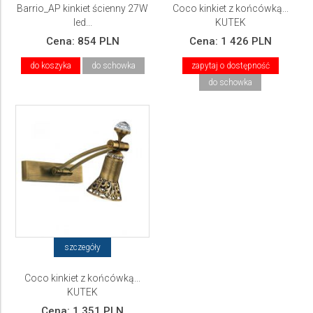
Barrio_AP kinkiet ścienny 27W
Coco kinkiet z końcówką...
led...
KUTEK
Cena:
854 PLN
Cena:
1 426 PLN
do koszyka
do schowka
zapytaj o dostępność
do schowka
szczegóły
Coco kinkiet z końcówką...
KUTEK
Cena:
1 351 PLN