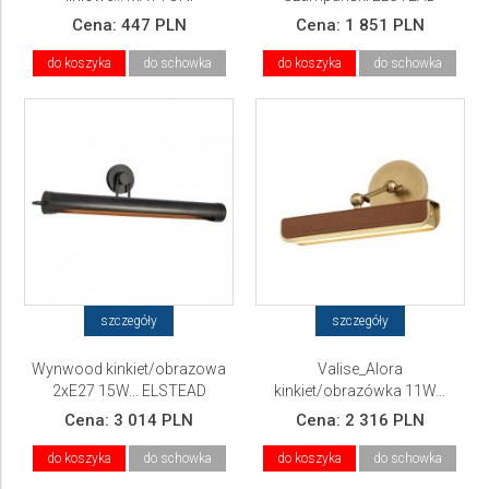
Lighting
Cena:
447 PLN
Cena:
1 851 PLN
do koszyka
do schowka
do koszyka
do schowka
szczegóły
szczegóły
Wynwood kinkiet/obrazowa
Valise_Alora
2xE27 15W... ELSTEAD
kinkiet/obrazówka 11W...
Lighting
ELSTEAD Lighting
Cena:
3 014 PLN
Cena:
2 316 PLN
do koszyka
do schowka
do koszyka
do schowka