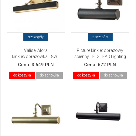
szczegóły
szczegóły
Valise_Alora
Picture kinkiet obrazowy
kinkiet/obrazówka 18W...
ścienny... ELSTEAD Lighting
ELSTEAD Lighting
Cena:
3 649 PLN
Cena:
672 PLN
do koszyka
do schowka
do koszyka
do schowka