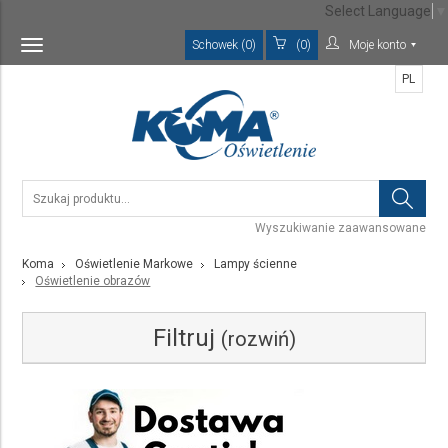
Select Language
▼
Schowek (0)
(0)
Moje konto
Toggle
navigation
PL
Wyszukiwanie zaawansowane
Koma
Oświetlenie Markowe
Lampy ścienne
Oświetlenie obrazów
Filtruj
(rozwiń)
Kategoria