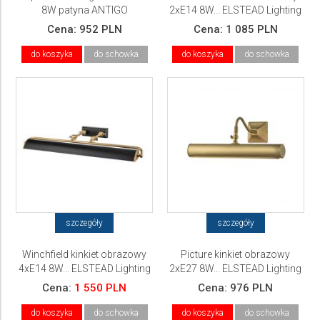
8W patyna ANTIGO
2xE14 8W... ELSTEAD Lighting
Cena:
952 PLN
Cena:
1 085 PLN
do koszyka
do schowka
do koszyka
do schowka
szczegóły
szczegóły
Winchfield kinkiet obrazowy
Picture kinkiet obrazowy
4xE14 8W... ELSTEAD Lighting
2xE27 8W... ELSTEAD Lighting
Cena:
1 550 PLN
Cena:
976 PLN
do koszyka
do schowka
do koszyka
do schowka