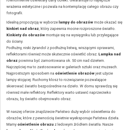
równomiernie oświetlały dany obiekt. Gwarantuje to najlepsze
wrażenia estetyczne i pozwala na kontemplację całego obrazu czy
fotografii.
Idealną propozycją w wyborze
lampy do obrazów
może okazać się
kinkiet nad obraz
, który zapewnia mocne rozproszone światło.
Kinkiety do obrazów
montuje się na wysięgniku lub przylegające
do ściany.
Podłużny, niski żyrandol z podłużną listwą, wiszącymi oprawami,
reflektorami również może skutecznie oświetlić obraz.
Lampka nad
obraz
powinna być zamontowana ok. 50 cm nad dziełem.
Najczęściej ma to zastosowanie w galeriach sztuki oraz muzeach.
Najprostszym sposobem na
oświetlenie obrazów
jest użycie
lampy stojącej. Ruchomy klosz to rozwiązanie pozwalające
skierować światło bezpośrednie na dzieło. W domu sprawdzą się
również małe reflektory. Reflektory warto ustawić naprzeciwko
obrazu, by światło obejmowało obraz.
W naszej ofercie znajdziecie Państwo duży wybór oświetlenia do
obrazów, które z pewnością świetnie wyeksponuje Państwa dzieła.
Mamy
oświetlenie obrazu
z ledowym źródłem światła. Nasze