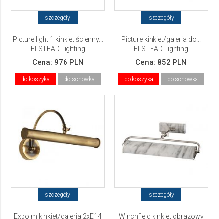
szczegóły
szczegóły
Picture light 1 kinkiet ścienny...
Picture kinkiet/galeria do...
ELSTEAD Lighting
ELSTEAD Lighting
Cena:
976 PLN
Cena:
852 PLN
do koszyka
do schowka
do koszyka
do schowka
szczegóły
szczegóły
Expo m kinkiet/galeria 2xE14
Winchfield kinkiet obrazowy