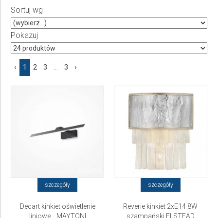
Sortuj wg
Producent
Wybierz producenta
Pokazuj
Cena
‹
1
2
3
...
3
›
do
szczegóły
szczegóły
Decart kinkiet oświetlenie
Reverie kinkiet 2xE14 8W
liniowe... MAYTONI
szampański ELSTEAD