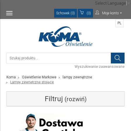
Select Language
▼
Schowek (0)
(0)
Moje konto
Toggle
navigation
PL
Wyszukiwanie zaawansowane
Koma
Oświetlenie Markowe
lampy zewnętrzne
Lampy zewnętrzne stojące
Filtruj
(rozwiń)
Kategoria