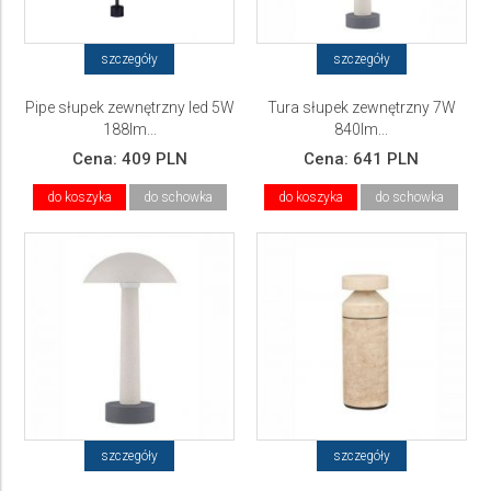
szczegóły
szczegóły
Pipe słupek zewnętrzny led 5W
Tura słupek zewnętrzny 7W
188lm...
840lm...
Cena:
409 PLN
Cena:
641 PLN
do koszyka
do schowka
do koszyka
do schowka
szczegóły
szczegóły