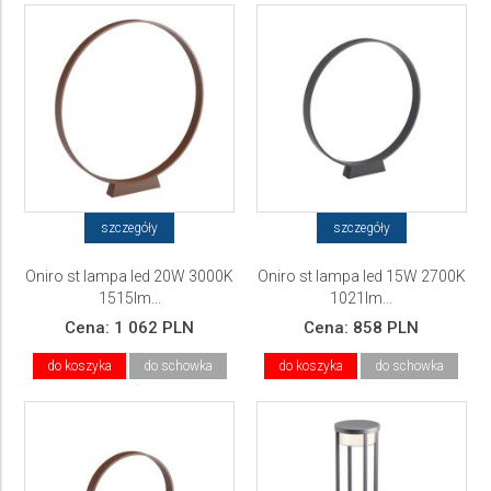
szczegóły
szczegóły
Oniro st lampa led 20W 3000K
Oniro st lampa led 15W 2700K
1515lm...
1021lm...
Cena:
1 062 PLN
Cena:
858 PLN
do koszyka
do schowka
do koszyka
do schowka