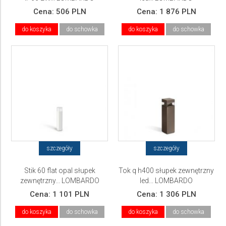
Cena:
506 PLN
Cena:
1 876 PLN
do koszyka
do schowka
do koszyka
do schowka
szczegóły
szczegóły
Stik 60 flat opal słupek
Tok q h400 słupek zewnętrzny
zewnętrzny... LOMBARDO
led... LOMBARDO
Cena:
1 101 PLN
Cena:
1 306 PLN
do koszyka
do schowka
do koszyka
do schowka