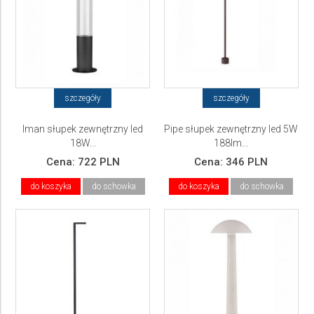
szczegóły
szczegóły
Iman słupek zewnętrzny led
Pipe słupek zewnętrzny led 5W
18W...
188lm...
Cena:
722 PLN
Cena:
346 PLN
do koszyka
do schowka
do koszyka
do schowka