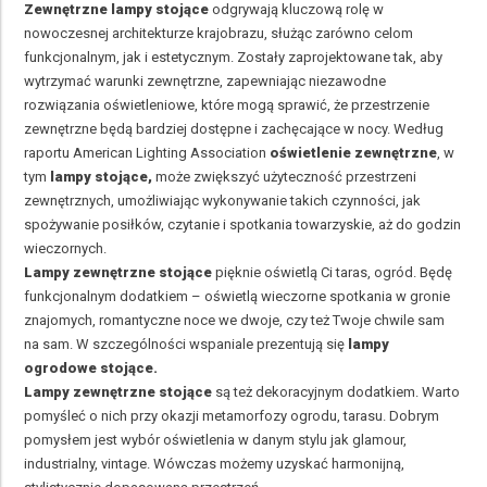
Zewnętrzne lampy stojące
odgrywają kluczową rolę w
nowoczesnej architekturze krajobrazu, służąc zarówno celom
funkcjonalnym, jak i estetycznym. Zostały zaprojektowane tak, aby
wytrzymać warunki zewnętrzne, zapewniając niezawodne
rozwiązania oświetleniowe, które mogą sprawić, że przestrzenie
zewnętrzne będą bardziej dostępne i zachęcające w nocy. Według
raportu American Lighting Association
oświetlenie zewnętrzne
, w
tym
lampy stojące,
może zwiększyć użyteczność przestrzeni
zewnętrznych, umożliwiając wykonywanie takich czynności, jak
spożywanie posiłków, czytanie i spotkania towarzyskie, aż do godzin
wieczornych.
Lampy zewnętrzne stojące
pięknie oświetlą Ci taras, ogród. Będę
funkcjonalnym dodatkiem – oświetlą wieczorne spotkania w gronie
znajomych, romantyczne noce we dwoje, czy też Twoje chwile sam
na sam. W szczególności wspaniale prezentują się
lampy
ogrodowe stojące.
Lampy zewnętrzne stojące
są też dekoracyjnym dodatkiem. Warto
pomyśleć o nich przy okazji metamorfozy ogrodu, tarasu. Dobrym
pomysłem jest wybór oświetlenia w danym stylu jak glamour,
industrialny, vintage. Wówczas możemy uzyskać harmonijną,