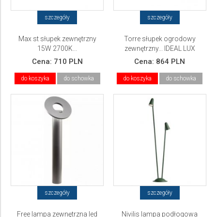
szczegóły
szczegóły
Max st słupek zewnętrzny
Torre słupek ogrodowy
15W 2700K...
zewnętrzny... IDEAL LUX
Cena:
710 PLN
Cena:
864 PLN
do koszyka
do schowka
do koszyka
do schowka
szczegóły
szczegóły
Free lampa zewnętrzna led
Nivilis lampa podłogowa