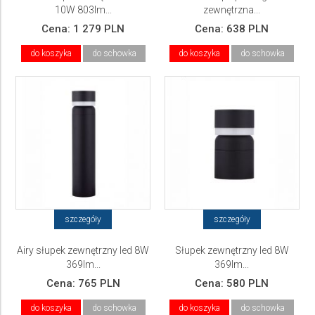
10W 803lm...
zewnętrzna...
Cena:
1 279 PLN
Cena:
638 PLN
do koszyka
do schowka
do koszyka
do schowka
szczegóły
szczegóły
Airy słupek zewnętrzny led 8W
Słupek zewnętrzny led 8W
369lm...
369lm...
Cena:
765 PLN
Cena:
580 PLN
do koszyka
do schowka
do koszyka
do schowka