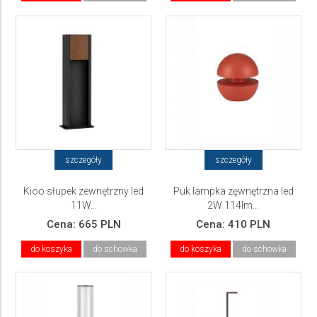
szczegóły
szczegóły
Kioo słupek zewnętrzny led
Puk lampka zęwnętrzna led
11W...
2W 114lm...
Cena:
665 PLN
Cena:
410 PLN
do koszyka
do schowka
do koszyka
do schowka