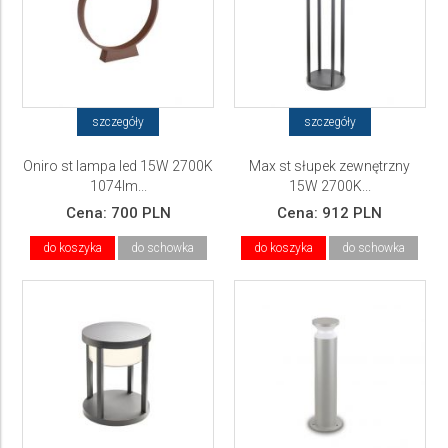
szczegóły
szczegóły
Oniro st lampa led 15W 2700K
Max st słupek zewnętrzny
1074lm...
15W 2700K...
Cena:
700 PLN
Cena:
912 PLN
do koszyka
do schowka
do koszyka
do schowka