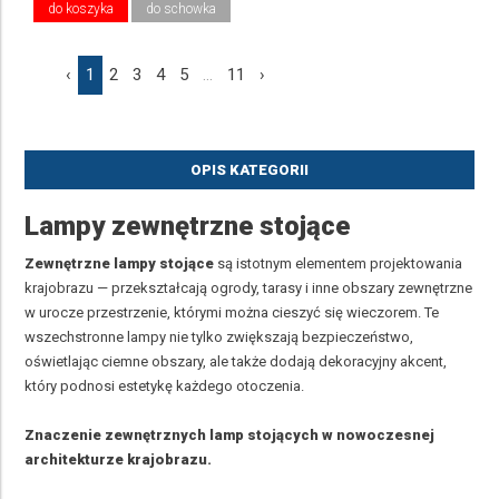
do koszyka
do schowka
‹
1
2
3
4
5
...
11
›
OPIS KATEGORII
Lampy zewnętrzne stojące
Zewnętrzne lampy stojące
są istotnym elementem projektowania
krajobrazu — przekształcają ogrody, tarasy i inne obszary zewnętrzne
w urocze przestrzenie, którymi można cieszyć się wieczorem. Te
wszechstronne lampy nie tylko zwiększają bezpieczeństwo,
oświetlając ciemne obszary, ale także dodają dekoracyjny akcent,
który podnosi estetykę każdego otoczenia.
Znaczenie zewnętrznych lamp stojących w nowoczesnej
architekturze krajobrazu.