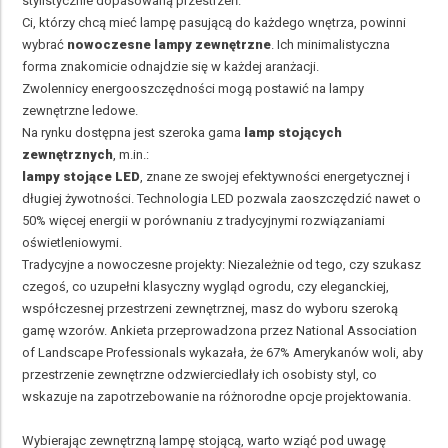
stylistycznie dopasowaną przestrzeń.
Ci, którzy chcą mieć lampę pasującą do każdego wnętrza, powinni
wybrać
nowoczesne lampy zewnętrzne
. Ich minimalistyczna
forma znakomicie odnajdzie się w każdej aranżacji.
Zwolennicy energooszczędności mogą postawić na lampy
zewnętrzne ledowe.
Na rynku dostępna jest szeroka gama
lamp stojących
zewnętrznych
, m.in.:
lampy stojące LED
, znane ze swojej efektywności energetycznej i
długiej żywotności. Technologia LED pozwala zaoszczędzić nawet o
50% więcej energii w porównaniu z tradycyjnymi rozwiązaniami
oświetleniowymi.
Tradycyjne a nowoczesne projekty: Niezależnie od tego, czy szukasz
czegoś, co uzupełni klasyczny wygląd ogrodu, czy eleganckiej,
współczesnej przestrzeni zewnętrznej, masz do wyboru szeroką
gamę wzorów. Ankieta przeprowadzona przez National Association
of Landscape Professionals wykazała, że 67% Amerykanów woli, aby
przestrzenie zewnętrzne odzwierciedlały ich osobisty styl, co
wskazuje na zapotrzebowanie na różnorodne opcje projektowania.
Wybierając zewnętrzną lampę stojącą, warto wziąć pod uwagę