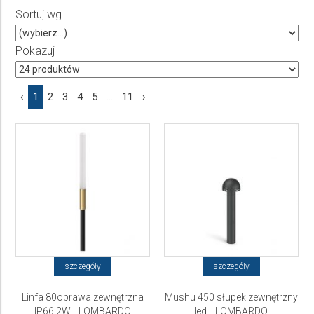
Sortuj wg
Producent
Wybierz producenta
Pokazuj
Cena
‹
1
2
3
4
5
...
11
›
do
szczegóły
szczegóły
Linfa 80oprawa zewnętrzna
Mushu 450 słupek zewnętrzny
IP66 2W... LOMBARDO
led... LOMBARDO