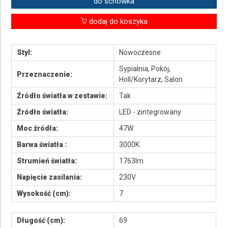
do schowka
dodaj do koszyka
Styl:
Nowoczesne
Sypialnia, Pokój,
Przeznaczenie:
Holl/Korytarz, Salon
Źródło światła w zestawie:
Tak
Źródło światła:
LED - zintegrowany
Moc źródła:
47W
Barwa światła :
3000K
Strumień światła:
1763lm
Napięcie zasilania:
230V
Wysokość (cm):
7
Długość (cm):
69