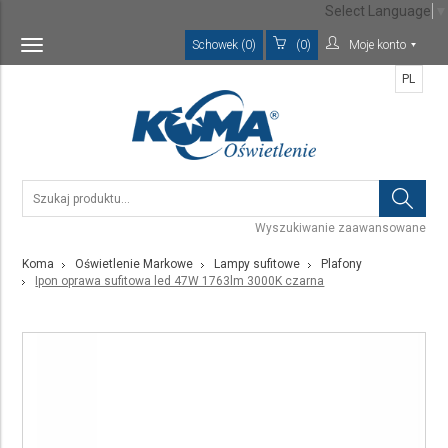
Select Language
▼
Schowek (0)
(0)
Moje konto
Toggle
navigation
PL
Wyszukiwanie zaawansowane
Koma
Oświetlenie Markowe
Lampy sufitowe
Plafony
Ipon oprawa sufitowa led 47W 1763lm 3000K czarna