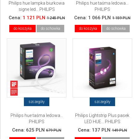
Philips hue lampka biurkowa
Philips hue taśma ledowa...
signe led... PHILIPS
PHILIPS
Cena:
1 121 PLN
Cena:
1 066 PLN
1 245 PLN
1 159 PLN
do koszyka
do schowka
do koszyka
do schowka
szczegóły
szczegóły
Philips hue taśma ledowa...
Philips Lightstrip Plus pasek
PHILIPS
LED HUE... PHILIPS
Cena:
625 PLN
Cena:
137 PLN
679 PLN
149 PLN