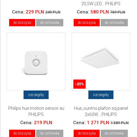
20,5W LED... PHILIPS
Cena:
229 PLN
Cena:
580 PLN
249 PLN
769 PLN
do koszyka
do schowka
do koszyka
do schowka
-20%
szczegóły
szczegóły
Philips hue motion sensor eu
Hue_surimu plafon sq panel
PHILIPS
2x60W... PHILIPS
Cena:
219 PLN
Cena:
1 271 PLN
1 589 PLN
do koszyka
do schowka
do koszyka
do schowka