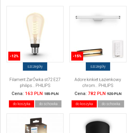
-12%
-15%
szczegóły
szczegóły
Filament ŻarÓwka st72 E27
Adore kinkiet Łazienkowy
philips... PHILIPS
chrom... PHILIPS
Cena:
163 PLN
Cena:
782 PLN
185 PLN
920 PLN
do koszyka
do schowka
do koszyka
do schowka