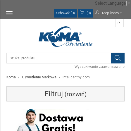
Select Language
▼
Schowek (0)
(0)
Moje konto
Toggle
navigation
PL
Wyszukiwanie zaawansowane
Koma
Oświetlenie Markowe
Inteligentny dom
Filtruj
(rozwiń)
Kategoria
Inteligentny dom