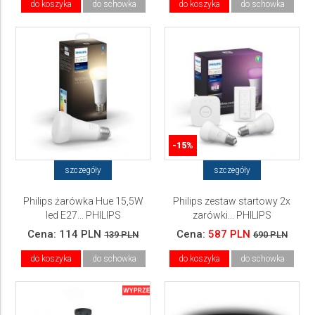
do koszyka
do schowka
do koszyka
do schowka
-15%
szczegóły
szczegóły
Philips żarówka Hue 15,5W
Philips zestaw startowy 2x
led E27... PHILIPS
zarówki... PHILIPS
Cena:
114 PLN
Cena:
587 PLN
139 PLN
690 PLN
do koszyka
do schowka
do koszyka
do schowka