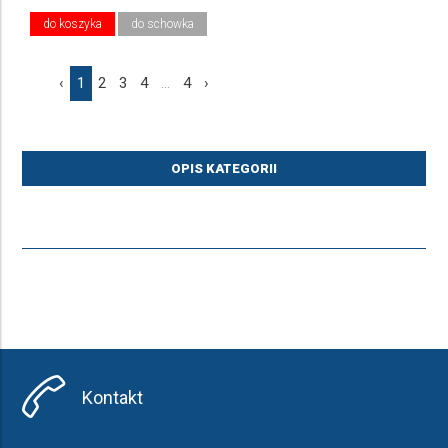
do koszyka
do schowka
‹
1
2
3
4
...
4
›
OPIS KATEGORII
Kontakt