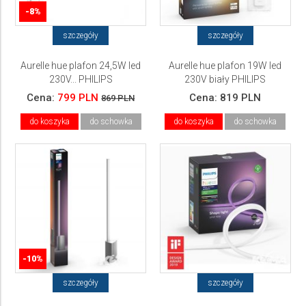
-8%
szczegóły
szczegóły
Aurelle hue plafon 24,5W led
Aurelle hue plafon 19W led
230V... PHILIPS
230V biały PHILIPS
Cena:
799 PLN
Cena:
819 PLN
869 PLN
do koszyka
do schowka
do koszyka
do schowka
-10%
szczegóły
szczegóły