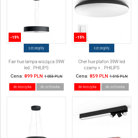
-15%
-15%
szczegóły
szczegóły
Fair hue lampa wisząca 39W
Cher hue plafon 39W led
led... PHILIPS
czarny +... PHILIPS
Cena:
899 PLN
Cena:
859 PLN
1 055 PLN
1 015 PLN
do koszyka
do schowka
do koszyka
do schowka