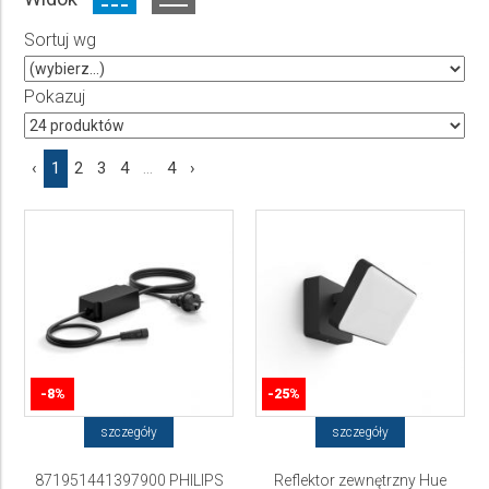
Producent
Sortuj wg
Wybierz producenta
Cena
Pokazuj
do
‹
1
2
3
4
...
4
›
-8%
-25%
szczegóły
szczegóły
871951441397900 PHILIPS
Reflektor zewnętrzny Hue