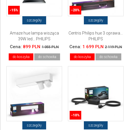
-15%
-20%
szczegóły
szczegóły
Amaze hue lampa wisząca
Centris Philips hue 3 oprawa...
39W led... PHILIPS
PHILIPS
Cena:
899 PLN
Cena:
1 699 PLN
1 055 PLN
2 119 PLN
do koszyka
do schowka
do koszyka
do schowka
-10%
szczegóły
szczegóły