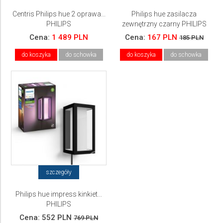
Centris Philips hue 2 oprawa...
Philips hue zasilacza
PHILIPS
zewnętrzny czarny PHILIPS
Cena:
1 489 PLN
Cena:
167 PLN
185 PLN
do koszyka
do schowka
do koszyka
do schowka
szczegóły
Philips hue impress kinkiet...
PHILIPS
Cena:
552 PLN
769 PLN