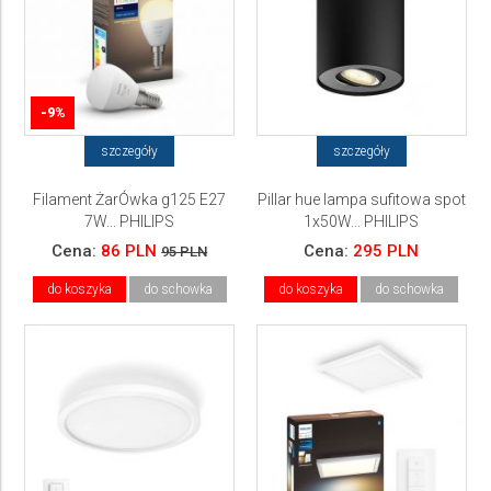
-9%
szczegóły
szczegóły
Filament ŻarÓwka g125 E27
Pillar hue lampa sufitowa spot
7W... PHILIPS
1x50W... PHILIPS
Cena:
86 PLN
Cena:
295 PLN
95 PLN
do koszyka
do schowka
do koszyka
do schowka