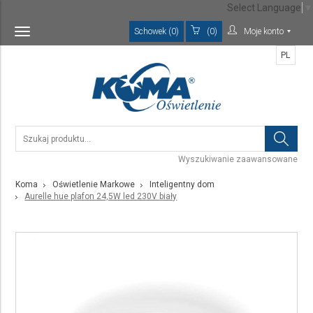
Select Language
▼
Schowek (0)
(0)
Moje konto
Toggle
navigation
PL
Wyszukiwanie zaawansowane
Koma
Oświetlenie Markowe
Inteligentny dom
Aurelle hue plafon 24,5W led 230V biały