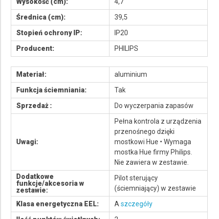
Wysokość (cm):
4,7
Średnica (cm):
39,5
Stopień ochrony IP:
IP20
Producent:
PHILIPS
Materiał:
aluminium
Funkcja ściemniania:
Tak
Sprzedaż :
Do wyczerpania zapasów
Pełna kontrola z urządzenia
przenośnego dzięki
Uwagi:
mostkowi Hue • Wymaga
mostka Hue firmy Philips.
Nie zawiera w zestawie.
Dodatkowe
Pilot sterujący
funkcje/akcesoria w
(ściemniający) w zestawie
zestawie:
Klasa energetyczna EEL:
A
szczegóły