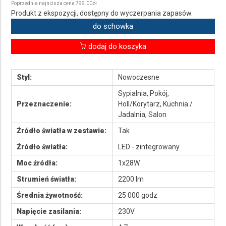
Poprzednia najniższa cena 799.00zł
Produkt z ekspozycji, dostępny do wyczerpania zapasów.
do schowka
dodaj do koszyka
Styl:
Nowoczesne
Sypialnia, Pokój,
Przeznaczenie:
Holl/Korytarz, Kuchnia /
Jadalnia, Salon
Źródło światła w zestawie:
Tak
Źródło światła:
LED - zintegrowany
Moc źródła:
1x28W
Strumień światła:
2200 lm
Średnia żywotność:
25 000 godz
Napięcie zasilania:
230V