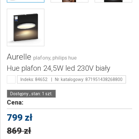
Aurelle
plafony, philips hue
Hue plafon 24,5W led 230V biały
Indeks: 84652 | Nr. katalogowy: 871951438268800
Dostępny , stan: 1 szt.
Cena:
799 zł
869 zł