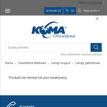
Select Language
▼
Schowek (0)
(0)
Moje konto
Toggle
navigation
PL
Wyszukiwanie zaawansowane
Koma
Oświetlenie Markowe
Lampy stojące
Lampy gabinetowe
Produkt nie istnieje lub jest nieaktywny.
Kontakt