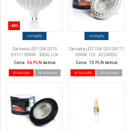
-30%
szczegóły
szczegóły
Żarówka LED 12W GU10
Żarówka LED 15W G53 QR111
ES111 3000K... IDEAL LUX
4300K 12V... AZZARDO
Cena:
56 PLN
Cena:
72 PLN
80 PLN
80 PLN
do koszyka
do schowka
do koszyka
do schowka