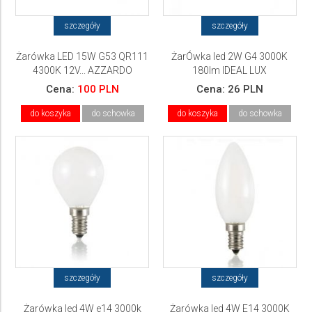
szczegóły
szczegóły
Żarówka LED 15W G53 QR111
ŻarÓwka led 2W G4 3000K
4300K 12V... AZZARDO
180lm IDEAL LUX
Cena:
100 PLN
Cena:
26 PLN
do koszyka
do schowka
do koszyka
do schowka
szczegóły
szczegóły
Żarówka led 4W e14 3000k
Żarówka led 4W E14 3000K