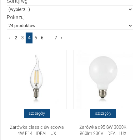
Sortuj wg
Producent
Wybierz producenta
Pokazuj
Cena
‹
2
3
4
5
6
...
7
›
do
szczegóły
szczegóły
Żarówka classic świecowa
Żarówka d95 8W 3000K
4W E14... IDEAL LUX
860lm 230V... IDEAL LUX