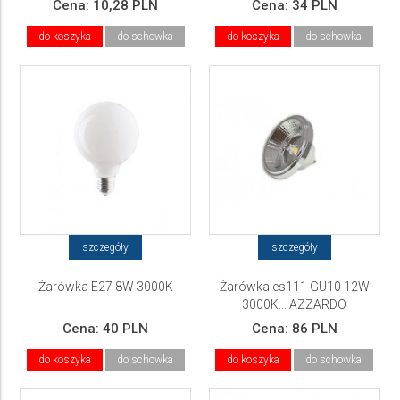
Cena:
10,28 PLN
Cena:
34 PLN
do koszyka
do schowka
do koszyka
do schowka
szczegóły
szczegóły
Żarówka E27 8W 3000K
Żarówka es111 GU10 12W
3000K... AZZARDO
Cena:
40 PLN
Cena:
86 PLN
do koszyka
do schowka
do koszyka
do schowka