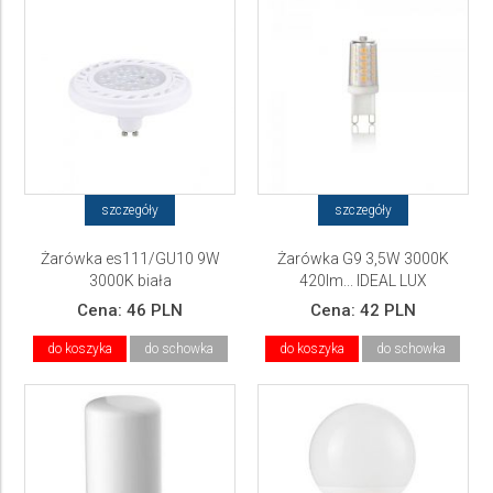
szczegóły
szczegóły
Żarówka es111/GU10 9W
Żarówka G9 3,5W 3000K
3000K biała
420lm... IDEAL LUX
Cena:
46 PLN
Cena:
42 PLN
do koszyka
do schowka
do koszyka
do schowka