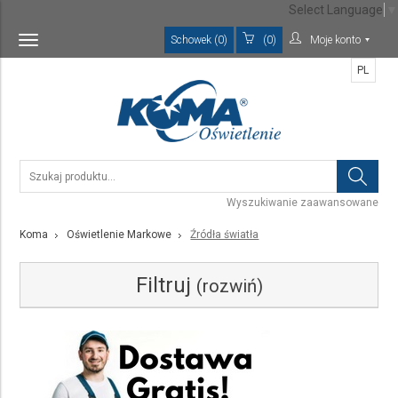
Select Language
▼
Schowek (0)
(0)
Moje konto
Toggle
navigation
PL
Wyszukiwanie zaawansowane
Koma
Oświetlenie Markowe
Źródła światła
Filtruj
(rozwiń)
Kategoria
Źródła światła