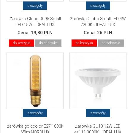
szczegóły
szczegóły
Żarówka Globo D095 Small
Żarówka Globo Small LED 4W
LED 15W... IDEAL LUX
2200K... IDEAL LUX
Cena:
19,80 PLN
Cena:
26 PLN
do koszyka
do schowka
do koszyka
do schowka
szczegóły
szczegóły
żarówka goldcolor E27 1800k
Żarówka GU10 12W LED
65lm NORDLUX
es111 3000K... IDEAL LUX