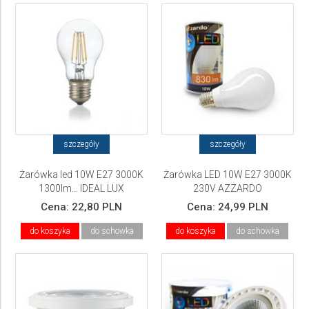
szczegóły
szczegóły
Żarówka led 10W E27 3000K
Żarówka LED 10W E27 3000K
1300lm... IDEAL LUX
230V AZZARDO
Cena:
22,80 PLN
Cena:
24,99 PLN
do koszyka
do schowka
do koszyka
do schowka