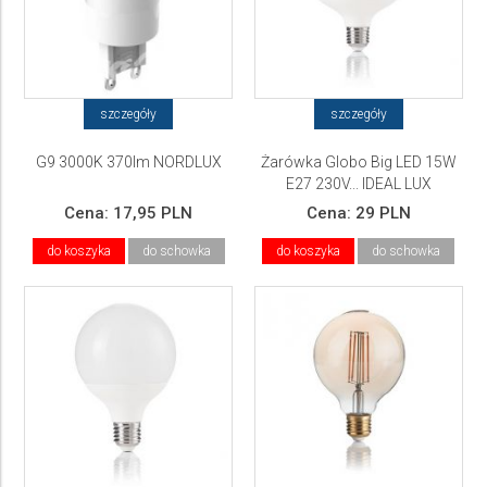
szczegóły
szczegóły
G9 3000K 370lm NORDLUX
Żarówka Globo Big LED 15W
E27 230V... IDEAL LUX
Cena:
17,95 PLN
Cena:
29 PLN
do koszyka
do schowka
do koszyka
do schowka