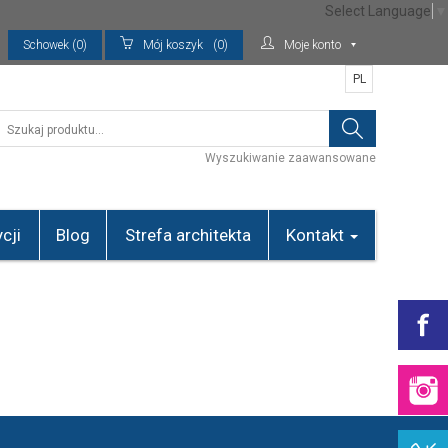
Select Language
▼
Schowek (0)
Mój koszyk
(0)
Moje konto
PL
Wyszukiwanie zaawansowane
cji
Blog
Strefa architekta
Kontakt