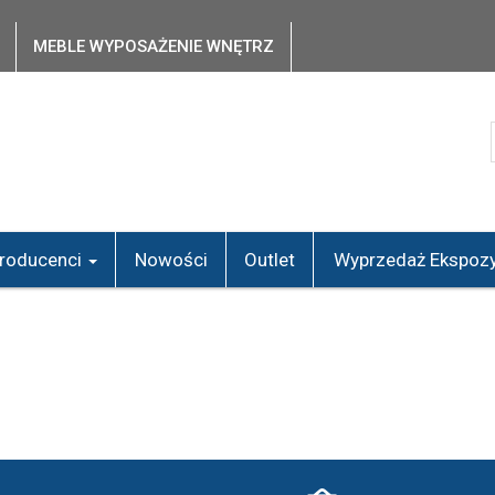
MEBLE WYPOSAŻENIE WNĘTRZ
roducenci
Nowości
Outlet
Wyprzedaż Ekspozy