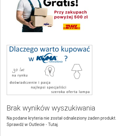
Oprawa ścienna wpuszczane
Kolor pełna nazwa
Wybierz
Ilość punktów świetlnych
Wybierz
Rodzaj źródła światła
Wybierz
Średnica Ø
Wybierz
Stopień ochrony IP
Brak wyników wyszukiwania
Wybierz
Na podane kryteria nie został odnaleziony żaden produkt.
Rodzaj trzonka żarówki
Sprawdź w Outlecie -
Tutaj.
Wybierz