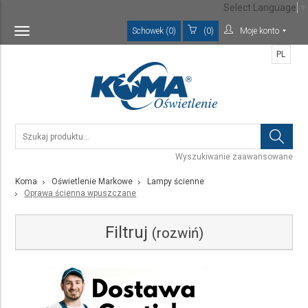
Select Language
▼
Schowek (0)
(0)
Moje konto
Toggle
navigation
PL
Wyszukiwanie zaawansowane
Koma
Oświetlenie Markowe
Lampy ścienne
Oprawa ścienna wpuszczane
Filtruj
(rozwiń)
Kategoria