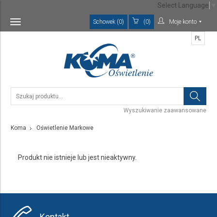
Select Language
▼
Schowek (0)
(0)
Moje konto
Toggle
navigation
PL
Wyszukiwanie zaawansowane
Koma
Oświetlenie Markowe
Produkt nie istnieje lub jest nieaktywny.
Kontakt