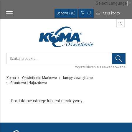
Select Language
▼
Schowek (0)
(0)
Moje konto
Toggle
navigation
PL
Wyszukiwanie zaawansowane
Koma
Oświetlenie Markowe
lampy zewnętrzne
Gruntowe | Najazdowe
Produkt nie istnieje lub jest nieaktywny.