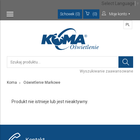
Select Language
▼
Schowek (0)
(0)
Moje konto
Toggle
navigation
PL
Wyszukiwanie zaawansowane
Koma
Oświetlenie Markowe
Produkt nie istnieje lub jest nieaktywny.
Kontakt