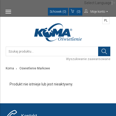
Select Language
▼
Schowek (0)
(0)
Moje konto
Toggle
navigation
PL
Wyszukiwanie zaawansowane
Koma
Oświetlenie Markowe
Produkt nie istnieje lub jest nieaktywny.
Kontakt