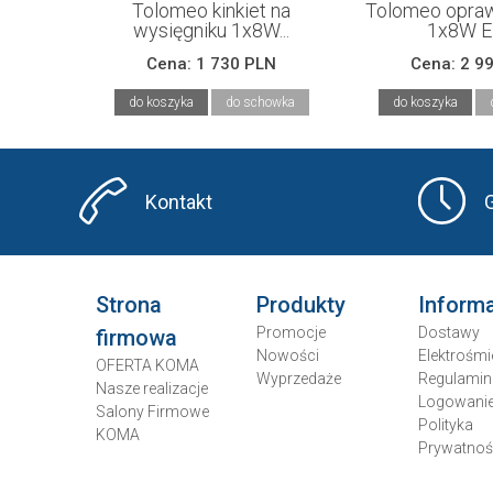
Tolomeo kinkiet na
Tolomeo opraw
wysięgniku 1x8W...
1x8W E2
Cena:
1 730 PLN
Cena:
2 9
do koszyka
do schowka
do koszyka
Kontakt
Strona
Produkty
Inform
Promocje
Dostawy
firmowa
Nowości
Elektrośmi
OFERTA KOMA
Wyprzedaże
Regulamin
Nasze realizacje
Logowani
Salony Firmowe
Polityka
KOMA
Prywatnoś