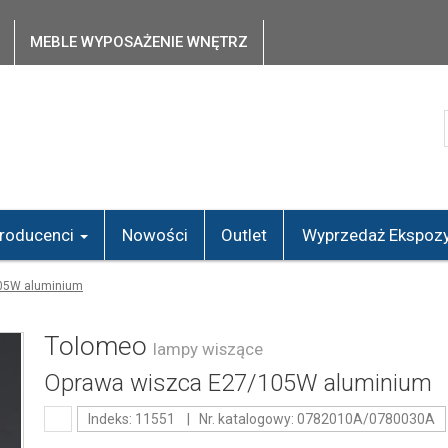
MEBLE WYPOSAŻENIE WNĘTRZ
roducenci
Nowości
Outlet
Wyprzedaż Ekspozy
05W aluminium
Tolomeo
lampy wiszące
Oprawa wiszca E27/105W aluminium
Indeks: 11551 | Nr. katalogowy: 0782010A/0780030A