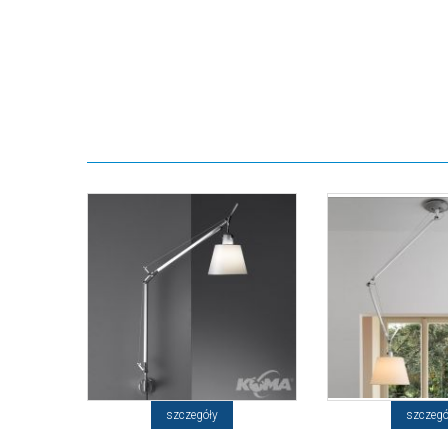
szczegóły
szczegó