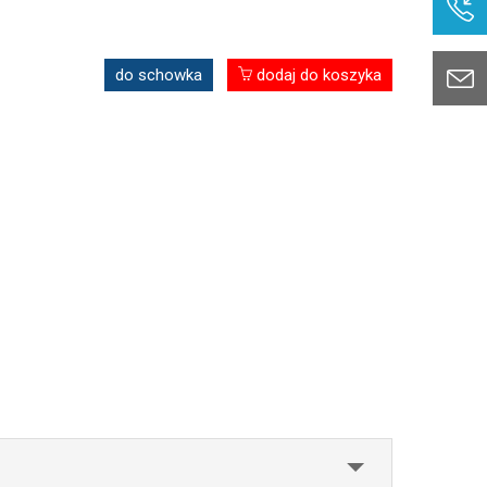
do schowka
dodaj do koszyka