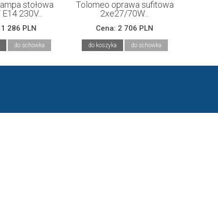
lampa stołowa
Tolomeo oprawa sufitowa
E14 230V...
2xe27/70W...
:
1 286 PLN
Cena:
2 706 PLN
do schowka
do koszyka
do schowka