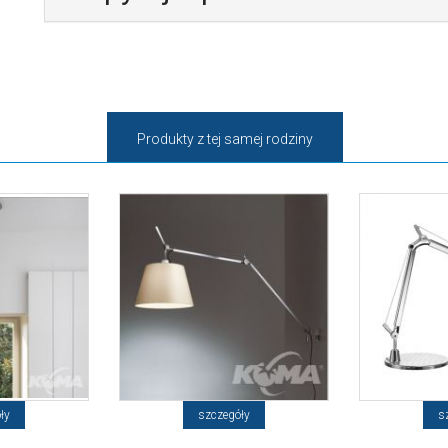
Produkty z tej samej rodziny
ły
szczegóły
s