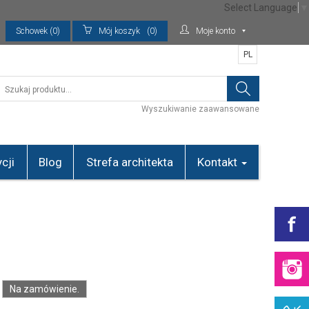
Select Language
▼
Schowek (0)
Mój koszyk
(0)
Moje konto
PL
Wyszukiwanie zaawansowane
cji
Blog
Strefa architekta
Kontakt
Na zamówienie.