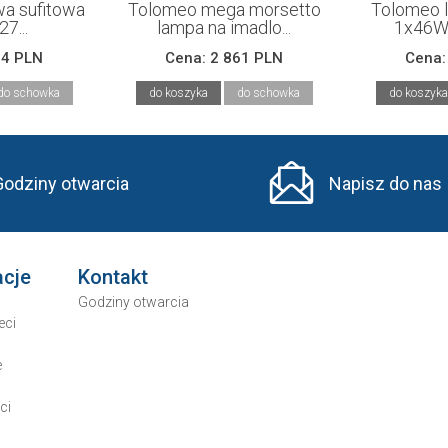
a sufitowa
Tolomeo mega morsetto
Tolomeo 
7...
lampa na imadlo...
1x46W 
94 PLN
Cena:
2 861 PLN
Cena
do schowka
do koszyka
do schowka
do koszyka
Godziny otwarcia
Napisz do nas
acje
Kontakt
Godziny otwarcia
eci
e
ci