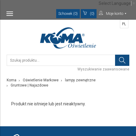
Select Language
▼
Schowek (0)
(0)
Moje konto
Toggle
navigation
PL
Wyszukiwanie zaawansowane
Koma
Oświetlenie Markowe
lampy zewnętrzne
Gruntowe | Najazdowe
Produkt nie istnieje lub jest nieaktywny.