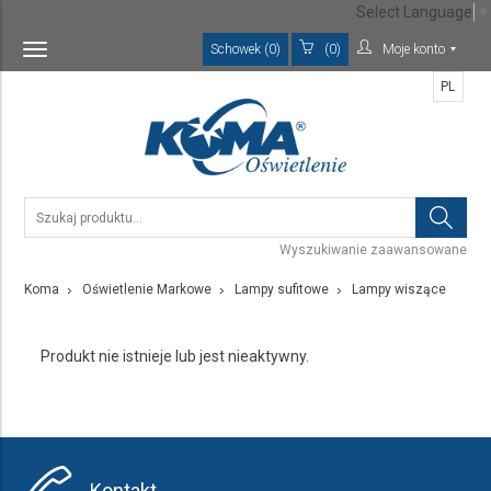
Select Language
▼
Schowek (0)
(0)
Moje konto
Toggle
navigation
PL
Wyszukiwanie zaawansowane
Koma
Oświetlenie Markowe
Lampy sufitowe
Lampy wiszące
Produkt nie istnieje lub jest nieaktywny.
Kontakt