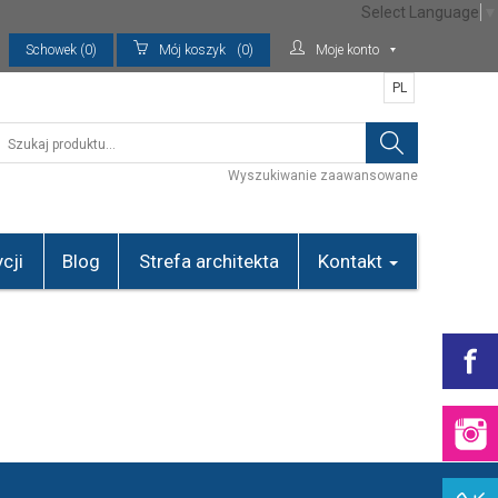
Select Language
▼
Schowek (0)
Mój koszyk
(0)
Moje konto
PL
Wyszukiwanie zaawansowane
cji
Blog
Strefa architekta
Kontakt