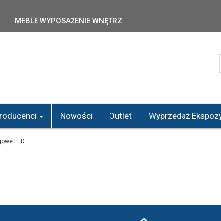
MEBLE WYPOSAŻENIE WNĘTRZ
roducenci
Nowości
Outlet
Wyprzedaż Ekspozy
owe LED...