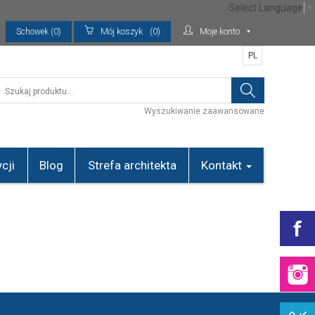
Select Language
▼
Schowek (0)
Mój koszyk
(0)
Moje konto
PL
Wyszukiwanie zaawansowane
cji
Blog
Strefa architekta
Kontakt