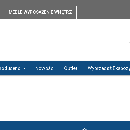
MEBLE WYPOSAŻENIE WNĘTRZ
roducenci
Nowości
Outlet
Wyprzedaż Ekspozy