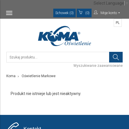
Select Language
▼
Schowek (0)
(0)
Moje konto
Toggle
navigation
PL
Wyszukiwanie zaawansowane
Koma
Oświetlenie Markowe
Produkt nie istnieje lub jest nieaktywny.
Kontakt