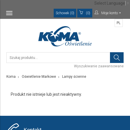
Select Language
▼
Schowek (0)
(0)
Moje konto
Toggle
navigation
PL
Wyszukiwanie zaawansowane
Koma
Oświetlenie Markowe
Lampy ścienne
Produkt nie istnieje lub jest nieaktywny.
Kontakt