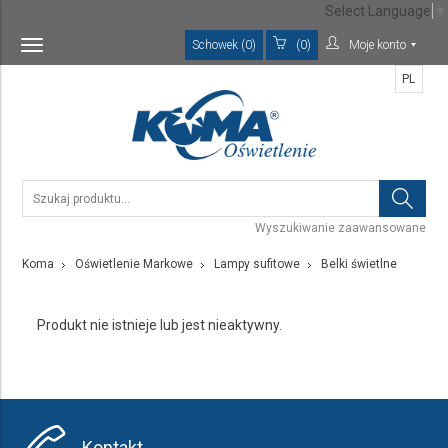
Select Language
▼
Schowek (0)
(0)
Moje konto
Toggle
navigation
PL
Wyszukiwanie zaawansowane
Koma
Oświetlenie Markowe
Lampy sufitowe
Belki świetlne
Produkt nie istnieje lub jest nieaktywny.
Kontakt