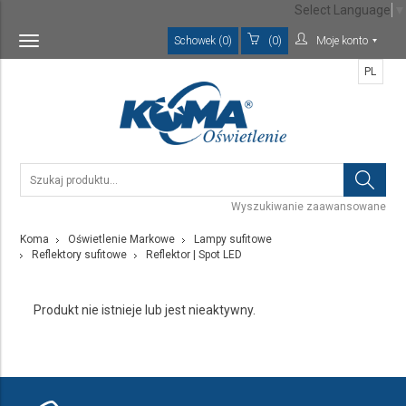
Select Language
▼
Schowek (0)
(0)
Moje konto
Toggle
navigation
PL
Wyszukiwanie zaawansowane
Koma
Oświetlenie Markowe
Lampy sufitowe
Reflektory sufitowe
Reflektor | Spot LED
Produkt nie istnieje lub jest nieaktywny.