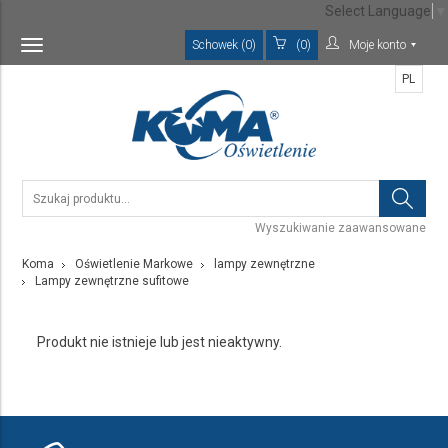
Select Language
▼
Schowek (0)
(0)
Moje konto
Toggle
navigation
PL
Wyszukiwanie zaawansowane
Koma
Oświetlenie Markowe
lampy zewnętrzne
Lampy zewnętrzne sufitowe
Produkt nie istnieje lub jest nieaktywny.