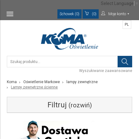
Select Language
▼
Schowek (0)
(0)
Moje konto
Toggle
navigation
PL
Wyszukiwanie zaawansowane
Koma
Oświetlenie Markowe
lampy zewnętrzne
Lampy zewnętrzne ścienne
Filtruj
(rozwiń)
Kategoria