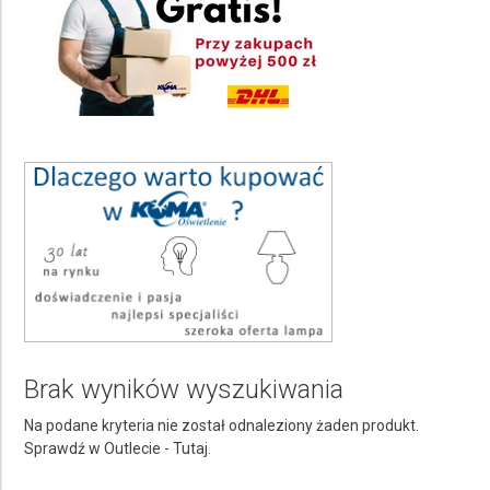
Lampy zewnętrzne ścienne
Kolor pełna nazwa
Wybierz
Ilość punktów świetlnych
Wybierz
Rodzaj źródła światła
Wybierz
Średnica Ø
Wybierz
Stopień ochrony IP
Brak wyników wyszukiwania
Wybierz
Na podane kryteria nie został odnaleziony żaden produkt.
Rodzaj trzonka żarówki
Sprawdź w Outlecie -
Tutaj.
Wybierz