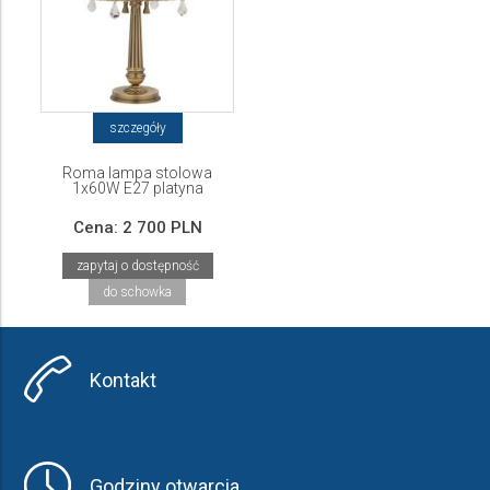
szczegóły
Roma lampa stolowa
1x60W E27 platyna
Cena:
2 700 PLN
zapytaj o dostępność
do schowka
Kontakt
Godziny otwarcia