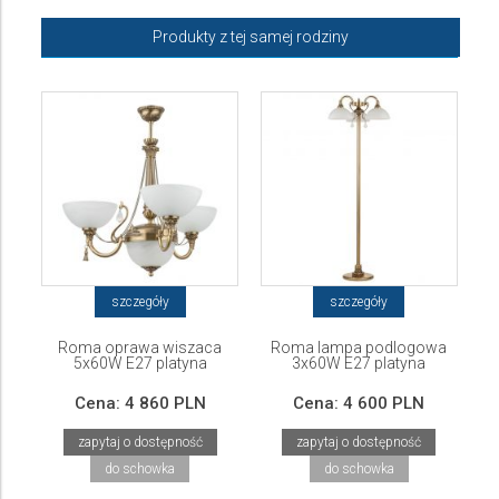
Produkty z tej samej rodziny
szczegóły
szczegóły
Roma oprawa wiszaca
Roma lampa podlogowa
5x60W E27 platyna
3x60W E27 platyna
Cena:
4 860 PLN
Cena:
4 600 PLN
zapytaj o dostępność
zapytaj o dostępność
do schowka
do schowka