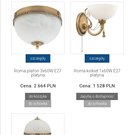
szczegóły
szczegóły
Roma plafon 3x60W E27
Roma kinkiet 1x60W E27
platyna
platyna
Cena:
2 664 PLN
Cena:
1 528 PLN
do koszyka
zapytaj o dostępność
do schowka
do schowka