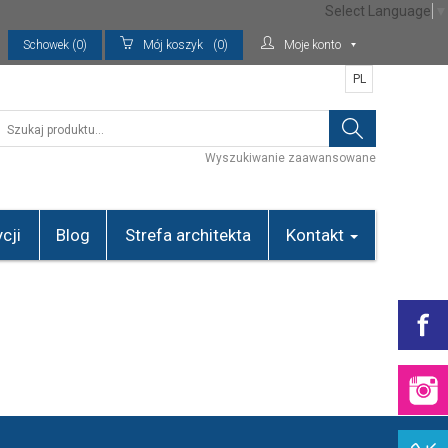
Select Language
▼
Schowek (0)
Mój koszyk
(0)
Moje konto
PL
Wyszukiwanie zaawansowane
cji
Blog
Strefa architekta
Kontakt