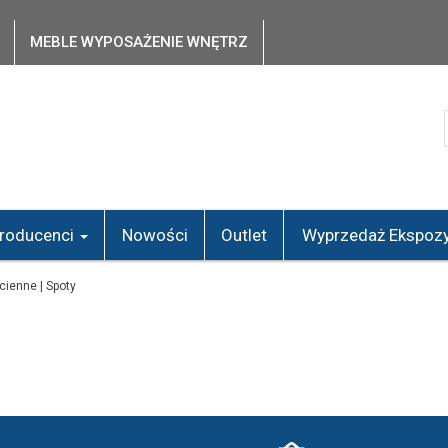
MEBLE WYPOSAŻENIE WNĘTRZ
roducenci
Nowości
Outlet
Wyprzedaż Ekspozy
ścienne | Spoty