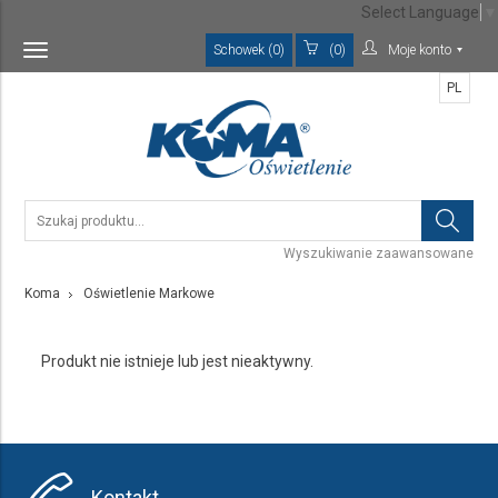
Select Language
▼
Schowek (0)
(0)
Moje konto
Toggle
navigation
PL
Wyszukiwanie zaawansowane
Koma
Oświetlenie Markowe
Produkt nie istnieje lub jest nieaktywny.
Kontakt