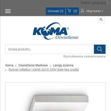
Select Language
▼
Schowek (0)
(0)
Moje konto
Toggle
navigation
PL
Wyszukiwanie zaawansowane
Koma
Oświetlenie Markowe
Lampy ścienne
Runner reflektor 1x50W GU10 230V biały bez zrodla