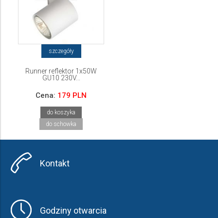
szczegóły
Runner reflektor 1x50W
GU10 230V...
Cena:
179 PLN
do koszyka
do schowka
Kontakt
Godziny otwarcia