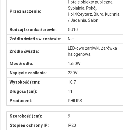
Hotele,obiekty publiczne,
Sypialnia, Pokój,
Przeznaczenie:
Holl/Korytarz, Biuro, Kuchnia
/ Jadalnia, Salon
Rodzaj trzonka żarówki:
GU10
Źródło światła w zestawie:
Nie
LED-owe żarówki, Żarówka
Źródło światła:
halogenowa
Moc źródła:
1x50W
Napięcie zasilania:
230V
Wysokość (cm):
10,7
Długość (cm):
11
Producent:
PHILIPS
Szerokość (cm):
9
Stopień ochrony IP:
IP20