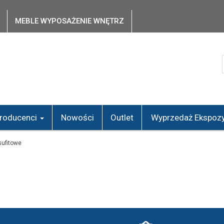
MEBLE WYPOSAŻENIE WNĘTRZ
roducenci
Nowości
Outlet
Wyprzedaż Ekspozy
sufitowe