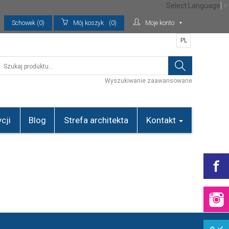
Select Language
▼
Schowek (0)
Mój koszyk
(0)
Moje konto
PL
Wyszukiwanie zaawansowane
cji
Blog
Strefa architekta
Kontakt