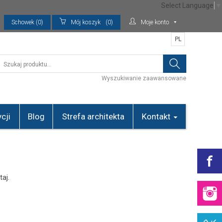
Select Language
▼
Schowek (0)
Mój koszyk
(0)
Moje konto
PL
Wyszukiwanie zaawansowane
cji
Blog
Strefa architekta
Kontakt
taj.