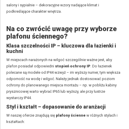
salony i sypialnie – dekoracyjne wzory nadające klimat i
podkreślające charakter wnętrza.
Na co zwrócić uwagę przy wyborze
plafonu ściennego?
Klasa szczelności IP – kluczowa dla łazienki i
kuchni
W miejscach narażonych na wilgoć szczególnie ważne jest, aby
plafon posiadał odpowiedni
stopień ochrony
IP
. Do łazienek
polecane są modele od IP44 wzwyż – im wyższy numer, tym większa
odporność na wodę i wilgoć. Należy jednak dostosować poziom
ochrony do planowanego miejsca montażu – np. w pobliżu kabiny
prysznicowej warto wybrać IP65 lub wyższy, ale przy lustrze
wystarczy IP44.
Styl i kształt – dopasowanie do aranżacji
W naszej ofercie znajdują się
plafony ścienne
w różnych stylach i
kształtach: