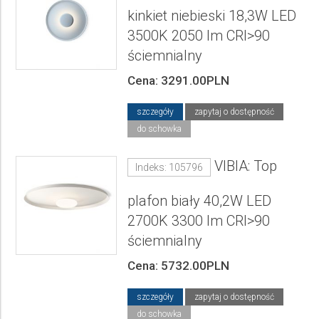
kinkiet niebieski 18,3W LED
3500K 2050 lm CRI>90
ściemnialny
Cena: 3291.00PLN
szczegóły
zapytaj o dostępność
do schowka
VIBIA: Top
Indeks: 105796
plafon biały 40,2W LED
2700K 3300 lm CRI>90
ściemnialny
Cena: 5732.00PLN
szczegóły
zapytaj o dostępność
do schowka