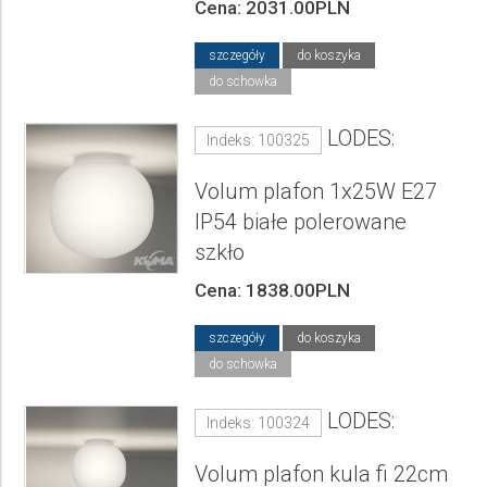
Cena: 2031.00PLN
szczegóły
do koszyka
do schowka
LODES:
Indeks: 100325
Volum plafon 1x25W E27
IP54 białe polerowane
szkło
Cena: 1838.00PLN
szczegóły
do koszyka
do schowka
LODES:
Indeks: 100324
Volum plafon kula fi 22cm