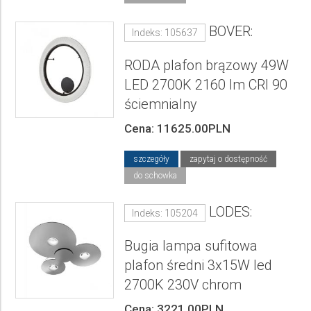
BOVER:
Indeks: 105637
RODA plafon brązowy 49W
LED 2700K 2160 lm CRI 90
ściemnialny
Cena: 11625.00PLN
szczegóły
zapytaj o dostępność
do schowka
LODES:
Indeks: 105204
Bugia lampa sufitowa
plafon średni 3x15W led
2700K 230V chrom
Cena: 3221.00PLN