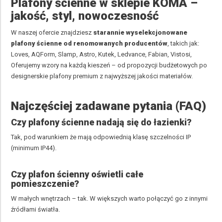
Plafony ścienne w sklepie KOMA –
jakość, styl, nowoczesność
W naszej ofercie znajdziesz
starannie wyselekcjonowane
plafony ścienne od renomowanych producent
ów
, takich jak:
Loves, AQForm, Slamp, Astro, Kutek, Ledvance, Fabian, Vistosi,
Oferujemy wzory na każdą kieszeń – od propozycji budżetowych po
designerskie plafony premium z najwyższej jakości materiałów.
Najczęściej zadawane pytania (FAQ)
Czy plafony ścienne nadają się do łazienki?
Tak, pod warunkiem że mają odpowiednią klasę szczelności IP
(minimum IP44).
Czy plafon ścienny oświetli całe
pomieszczenie?
W małych wnętrzach – tak. W większych warto połączyć go z innymi
źródłami światła.