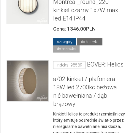
Montreal_round_220
kinkiet czarny 1x7W max
led E14 IP44
Cena: 1346.00PLN
szczegóły
do koszyka
do schowka
BOVER: Helios
Indeks: 98589
a/02 kinkiet / plafoniera
18W led 2700kc beżowa
nić bawełniana / dąb
brązowy
Kinkiet Helios to produkt rzemieślniczy,
który emituje pośrednie światło przez
nieregularne bawełniane nici klosza,
rzucając na ścianę niewielkie cienie.