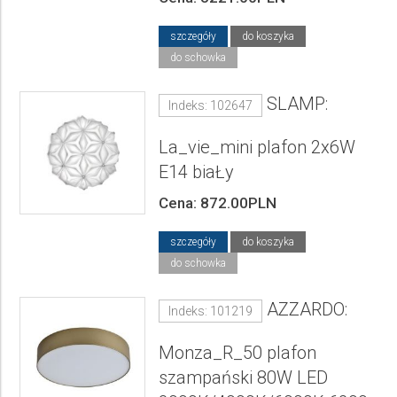
szczegóły
do koszyka
do schowka
SLAMP:
Indeks: 102647
La_vie_mini plafon 2x6W
E14 biaŁy
Cena: 872.00PLN
szczegóły
do koszyka
do schowka
AZZARDO:
Indeks: 101219
Monza_R_50 plafon
szampański 80W LED