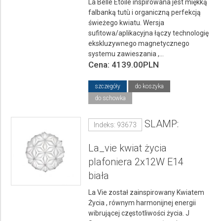
La Belle Étoile inspirowana jest miękką
falbanką tutù i organiczną perfekcją
świeżego kwiatu. Wersja
sufitowa/aplikacyjna łączy technologię
ekskluzywnego magnetycznego
systemu zawieszania ,...
Cena: 4139.00PLN
szczegóły
do koszyka
do schowka
SLAMP:
Indeks: 93673
La_vie kwiat życia
plafoniera 2x12W E14
biała
La Vie został zainspirowany Kwiatem
Życia , równym harmonijnej energii
wibrującej częstotliwości życia. J