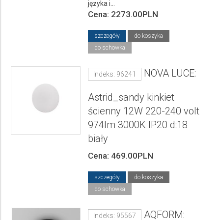
języka i...
Cena: 2273.00PLN
szczegóły
do koszyka
do schowka
NOVA LUCE:
Indeks: 96241
Astrid_sandy kinkiet
ścienny 12W 220-240 volt
974lm 3000K IP20 d:18
biały
Cena: 469.00PLN
szczegóły
do koszyka
do schowka
AQFORM:
Indeks: 95567