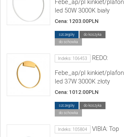
Febe_ap/pl kinkiet/plafon
led 50W 3000K biały
Cena: 1203.00PLN
szczegóły
do koszyka
do schowka
REDO:
Indeks: 106453
Febe_ap/pl kinkiet/plafon
led 37W 3000K złoty
Cena: 1012.00PLN
szczegóły
do koszyka
do schowka
VIBIA: Top
Indeks: 105804