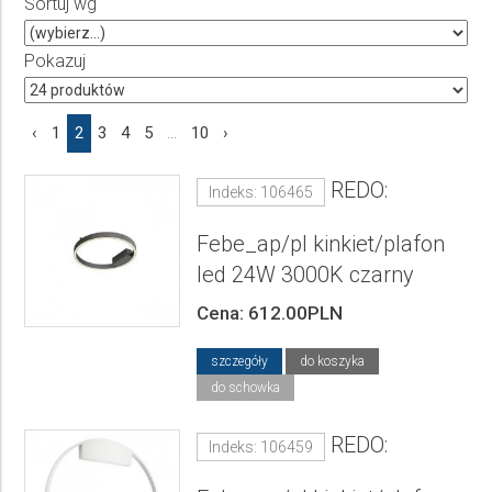
Sortuj wg
Producent
Wybierz producenta
Pokazuj
Cena
‹
1
2
3
4
5
...
10
›
do
REDO:
Indeks: 106465
Febe_ap/pl kinkiet/plafon
led 24W 3000K czarny
Cena: 612.00PLN
szczegóły
do koszyka
do schowka
REDO:
Indeks: 106459