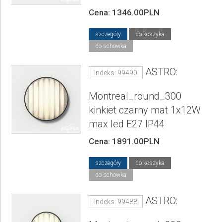
Cena: 1346.00PLN
szczegóły
do koszyka
do schowka
ASTRO:
Indeks: 99490
Montreal_round_300
kinkiet czarny mat 1x12W
max led E27 IP44
Cena: 1891.00PLN
szczegóły
do koszyka
do schowka
ASTRO:
Indeks: 99488