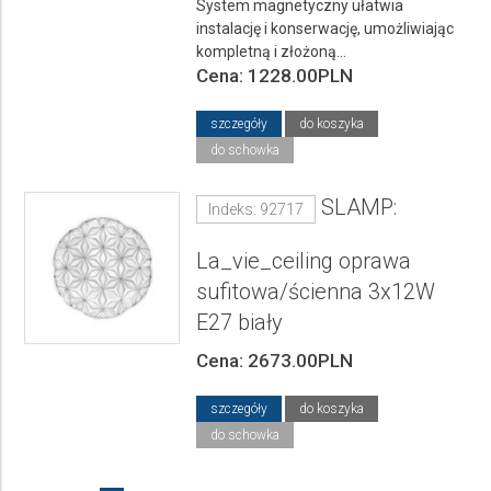
System magnetyczny ułatwia
instalację i konserwację, umożliwiając
kompletną i złożoną...
Cena: 1228.00PLN
szczegóły
do koszyka
do schowka
SLAMP:
Indeks: 92717
La_vie_ceiling oprawa
sufitowa/ścienna 3x12W
E27 biały
Cena: 2673.00PLN
szczegóły
do koszyka
do schowka