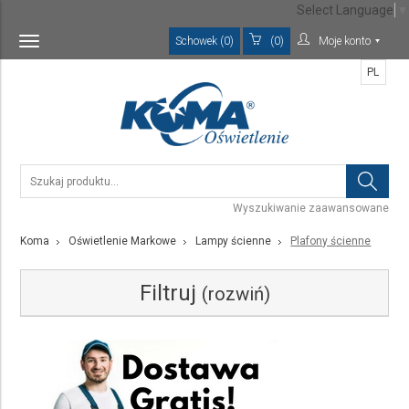
Select Language
▼
Schowek (0)
(0)
Moje konto
Toggle
navigation
PL
Wyszukiwanie zaawansowane
Koma
Oświetlenie Markowe
Lampy ścienne
Plafony ścienne
Filtruj
(rozwiń)
Kategoria
Plafony ścienne