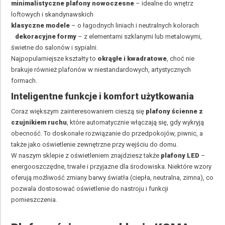
minimalistyczne plafony nowoczesne
– idealne do wnętrz
loftowych i skandynawskich
klasyczne modele
– o łagodnych liniach i neutralnych kolorach
dekoracyjne formy
– z elementami szklanymi lub metalowymi,
świetne do salonów i sypialni.
Najpopularniejsze kształty to
okrągłe i kwadratowe
, choć nie
brakuje również plafonów w niestandardowych, artystycznych
formach.
Inteligentne funkcje i komfort użytkowania
Coraz większym zainteresowaniem cieszą się
plafony ścienne z
czujnikiem
ruchu
, które automatycznie włączają się, gdy wykryją
obecność. To doskonałe rozwiązanie do przedpokojów, piwnic, a
także jako oświetlenie zewnętrzne przy wejściu do domu.
W naszym sklepie z oświetleniem znajdziesz także
plafony LED
–
energooszczędne, trwałe i przyjazne dla środowiska. Niektóre wzory
oferują możliwość zmiany barwy światła (ciepła, neutralna, zimna), co
pozwala dostosować oświetlenie do nastroju i funkcji
pomieszczenia.