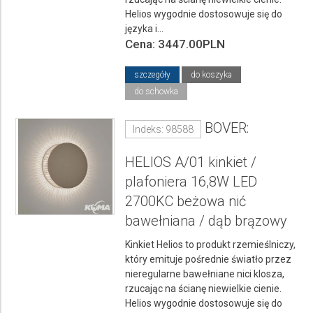
Helios wygodnie dostosowuje się do
języka i...
Cena: 3447.00PLN
szczegóły
do koszyka
do schowka
BOVER:
Indeks: 98588
HELIOS A/01 kinkiet /
plafoniera 16,8W LED
2700KC beżowa nić
bawełniana / dąb brązowy
Kinkiet Helios to produkt rzemieślniczy,
który emituje pośrednie światło przez
nieregularne bawełniane nici klosza,
rzucając na ścianę niewielkie cienie.
Helios wygodnie dostosowuje się do