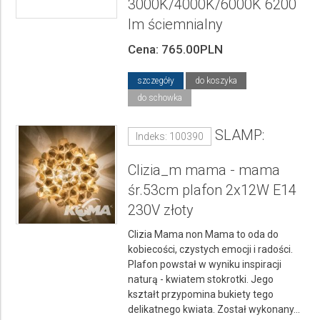
3000K/4000K/6000K 6200
lm ściemnialny
Cena: 765.00PLN
szczegóły
do koszyka
do schowka
SLAMP:
Indeks: 100390
Clizia_m mama - mama
śr.53cm plafon 2x12W E14
230V złoty
Clizia Mama non Mama to oda do
kobiecości, czystych emocji i radości.
Plafon powstał w wyniku inspiracji
naturą - kwiatem stokrotki. Jego
kształt przypomina bukiety tego
delikatnego kwiata. Został wykonany...