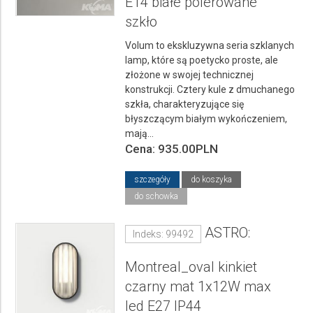
E14 białe polerowane
szkło
Volum to ekskluzywna seria szklanych
lamp, które są poetycko proste, ale
złożone w swojej technicznej
konstrukcji. Cztery kule z dmuchanego
szkła, charakteryzujące się
błyszczącym białym wykończeniem,
mają...
Cena: 935.00PLN
szczegóły
do koszyka
do schowka
ASTRO:
Indeks: 99492
Montreal_oval kinkiet
czarny mat 1x12W max
led E27 IP44