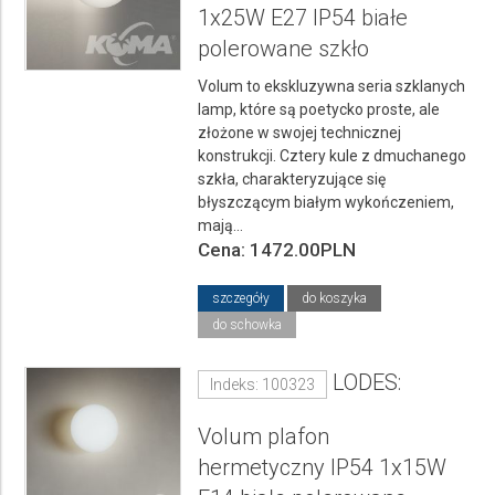
1x25W E27 IP54 białe
polerowane szkło
Volum to ekskluzywna seria szklanych
lamp, które są poetycko proste, ale
złożone w swojej technicznej
konstrukcji. Cztery kule z dmuchanego
szkła, charakteryzujące się
błyszczącym białym wykończeniem,
mają...
Cena: 1472.00PLN
szczegóły
do koszyka
do schowka
LODES:
Indeks: 100323
Volum plafon
hermetyczny IP54 1x15W