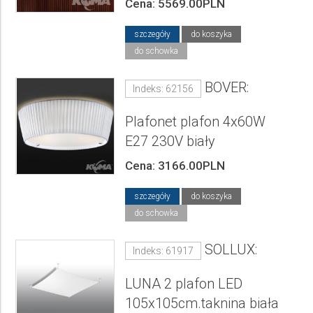
Cena: 5569.00PLN
szczegóły
do koszyka
do schowka
BOVER:
Indeks: 62156
Plafonet plafon 4x60W
E27 230V biały
Cena: 3166.00PLN
szczegóły
do koszyka
do schowka
SOLLUX:
Indeks: 61917
LUNA 2 plafon LED
105x105cm.taknina biała