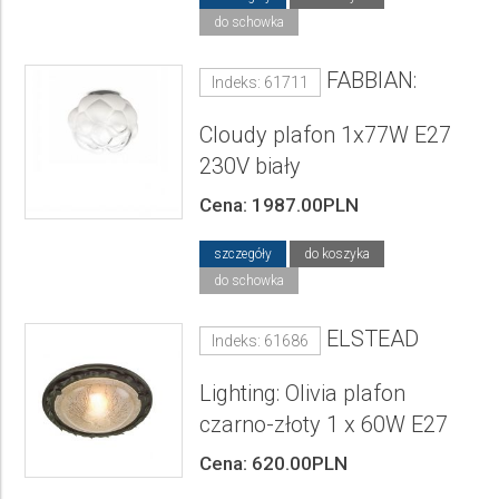
do schowka
FABBIAN:
Indeks: 61711
Cloudy plafon 1x77W E27
230V biały
Cena: 1987.00PLN
szczegóły
do koszyka
do schowka
ELSTEAD
Indeks: 61686
Lighting: Olivia plafon
czarno-złoty 1 x 60W E27
Cena: 620.00PLN