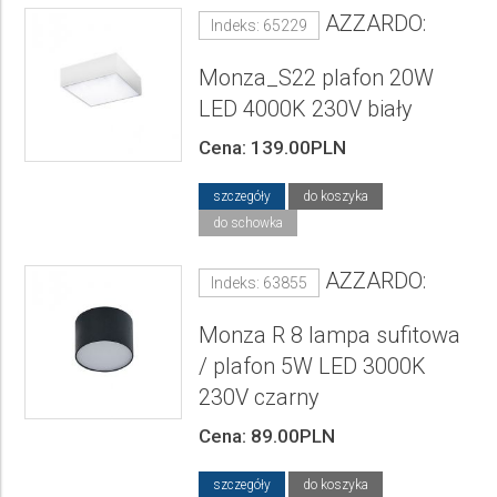
AZZARDO:
Indeks: 65229
Monza_S22 plafon 20W
LED 4000K 230V biały
Cena: 139.00PLN
szczegóły
do koszyka
do schowka
AZZARDO:
Indeks: 63855
Monza R 8 lampa sufitowa
/ plafon 5W LED 3000K
230V czarny
Cena: 89.00PLN
szczegóły
do koszyka