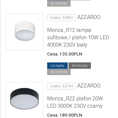
do schowka
AZZARDO:
Indeks: 63854
Monza_R12 lampa
sufitowa / plafon 10W LED
4000K 230V biały
Cena: 135.00PLN
szczegóły
do koszyka
do schowka
AZZARDO:
Indeks: 63744
Monza_R22 plafon 20W
LED 3000K 230V czarny
Cena: 189.00PLN