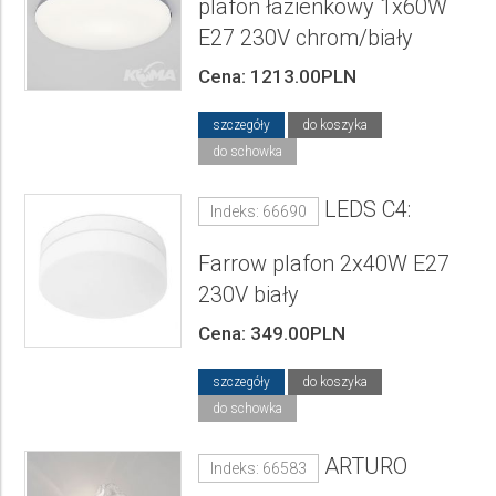
plafon łazienkowy 1x60W
E27 230V chrom/biały
Cena: 1213.00PLN
szczegóły
do koszyka
do schowka
LEDS C4:
Indeks: 66690
Farrow plafon 2x40W E27
230V biały
Cena: 349.00PLN
szczegóły
do koszyka
do schowka
ARTURO
Indeks: 66583