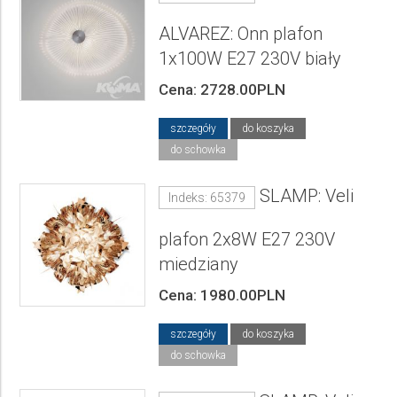
ALVAREZ: Onn plafon
1x100W E27 230V biały
Cena: 2728.00PLN
szczegóły
do koszyka
do schowka
SLAMP: Veli
Indeks: 65379
plafon 2x8W E27 230V
miedziany
Cena: 1980.00PLN
szczegóły
do koszyka
do schowka