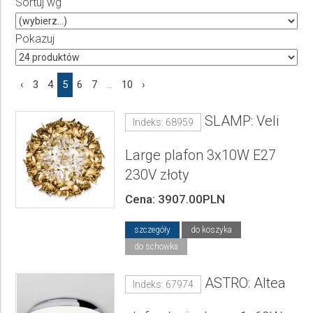
Sortuj wg
Producent
Wybierz producenta
Pokazuj
Cena
‹
3
4
5
6
7
...
10
›
do
SLAMP: Veli
Indeks: 68959
Large plafon 3x10W E27
230V złoty
Cena: 3907.00PLN
szczegóły
do koszyka
do schowka
ASTRO: Altea
Indeks: 67974