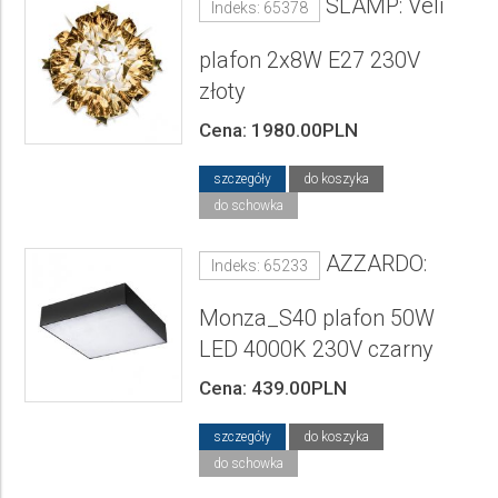
SLAMP: Veli
Indeks: 65378
plafon 2x8W E27 230V
złoty
Cena: 1980.00PLN
szczegóły
do koszyka
do schowka
AZZARDO:
Indeks: 65233
Monza_S40 plafon 50W
LED 4000K 230V czarny
Cena: 439.00PLN
szczegóły
do koszyka
do schowka