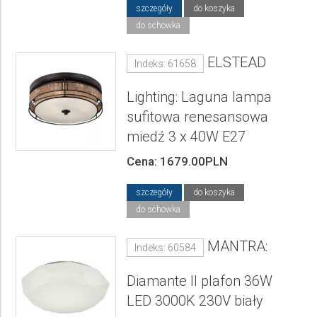
szczegóły
do koszyka
do schowka
ELSTEAD
Indeks: 61658
Lighting: Laguna lampa
sufitowa renesansowa
miedź 3 x 40W E27
Cena: 1679.00PLN
szczegóły
do koszyka
do schowka
MANTRA:
Indeks: 60584
Diamante II plafon 36W
LED 3000K 230V biały