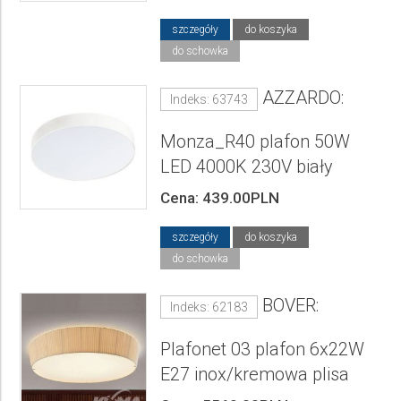
szczegóły
do koszyka
do schowka
AZZARDO:
Indeks: 63743
Monza_R40 plafon 50W
LED 4000K 230V biały
Cena: 439.00PLN
szczegóły
do koszyka
do schowka
BOVER:
Indeks: 62183
Plafonet 03 plafon 6x22W
E27 inox/kremowa plisa