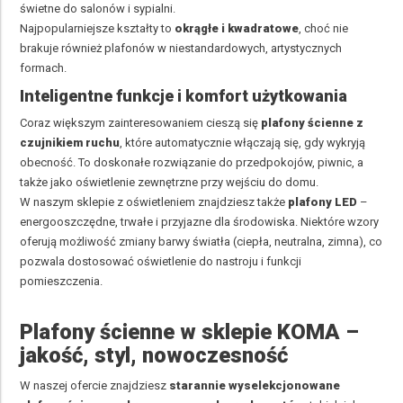
świetne do salonów i sypialni.
Najpopularniejsze kształty to
okrągłe i kwadratowe
, choć nie
brakuje również plafonów w niestandardowych, artystycznych
formach.
Inteligentne funkcje i komfort użytkowania
Coraz większym zainteresowaniem cieszą się
plafony ścienne z
czujnikiem
ruchu
, które automatycznie włączają się, gdy wykryją
obecność. To doskonałe rozwiązanie do przedpokojów, piwnic, a
także jako oświetlenie zewnętrzne przy wejściu do domu.
W naszym sklepie z oświetleniem znajdziesz także
plafony LED
–
energooszczędne, trwałe i przyjazne dla środowiska. Niektóre wzory
oferują możliwość zmiany barwy światła (ciepła, neutralna, zimna), co
pozwala dostosować oświetlenie do nastroju i funkcji
pomieszczenia.
Plafony ścienne w sklepie KOMA –
jakość, styl, nowoczesność
W naszej ofercie znajdziesz
starannie wyselekcjonowane