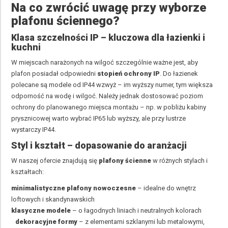
Na co zwrócić uwagę przy wyborze
plafonu ściennego?
Klasa szczelności IP – kluczowa dla łazienki i
kuchni
W miejscach narażonych na wilgoć szczególnie ważne jest, aby
plafon posiadał odpowiedni
stopień ochrony
IP
. Do łazienek
polecane są modele od IP44 wzwyż – im wyższy numer, tym większa
odporność na wodę i wilgoć. Należy jednak dostosować poziom
ochrony do planowanego miejsca montażu – np. w pobliżu kabiny
prysznicowej warto wybrać IP65 lub wyższy, ale przy lustrze
wystarczy IP44.
Styl i kształt – dopasowanie do aranżacji
W naszej ofercie znajdują się
plafony ścienne
w różnych stylach i
kształtach:
minimalistyczne plafony nowoczesne
– idealne do wnętrz
loftowych i skandynawskich
klasyczne modele
– o łagodnych liniach i neutralnych kolorach
dekoracyjne formy
– z elementami szklanymi lub metalowymi,