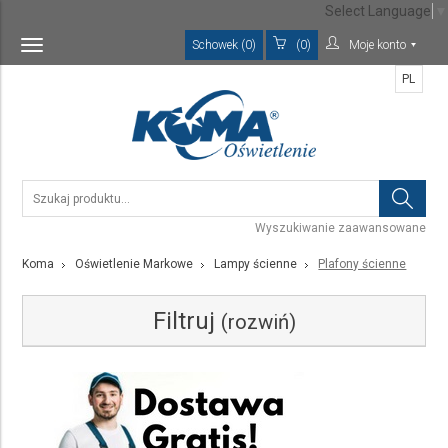
Select Language
▼
Schowek (0)
(0)
Moje konto
Toggle
navigation
PL
Wyszukiwanie zaawansowane
Koma
Oświetlenie Markowe
Lampy ścienne
Plafony ścienne
Filtruj
(rozwiń)
Kategoria
Plafony ścienne