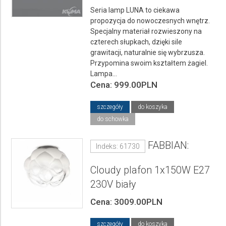
Seria lamp LUNA to ciekawa
propozycja do nowoczesnych wnętrz.
Specjalny materiał rozwieszony na
czterech słupkach, dzięki sile
grawitacji, naturalnie się wybrzusza.
Przypomina swoim kształtem żagiel.
Lampa...
Cena: 999.00PLN
szczegóły
do koszyka
do schowka
FABBIAN:
Indeks: 61730
Cloudy plafon 1x150W E27
230V biały
Cena: 3009.00PLN
szczegóły
do koszyka