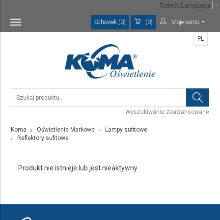
Select Language
▼
Schowek (0)
(0)
Moje konto
Toggle
navigation
PL
Wyszukiwanie zaawansowane
Koma
Oświetlenie Markowe
Lampy sufitowe
Reflektory sufitowe
Produkt nie istnieje lub jest nieaktywny.