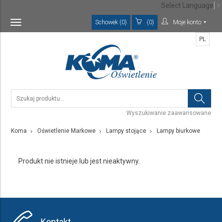
Select Language
▼
Schowek (0)
(0)
Moje konto
Toggle
navigation
PL
Wyszukiwanie zaawansowane
Koma
Oświetlenie Markowe
Lampy stojące
Lampy biurkowe
Produkt nie istnieje lub jest nieaktywny.
Kontakt