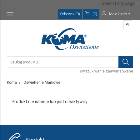
Select Language
▼
Schowek (0)
(0)
Moje konto
Toggle
navigation
PL
Wyszukiwanie zaawansowane
Koma
Oświetlenie Markowe
Produkt nie istnieje lub jest nieaktywny.
Kontakt