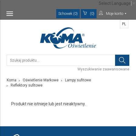
Select Language
▼
Schowek (0)
(0)
Moje konto
Toggle
navigation
PL
Wyszukiwanie zaawansowane
Koma
Oświetlenie Markowe
Lampy sufitowe
Reflektory sufitowe
Produkt nie istnieje lub jest nieaktywny.