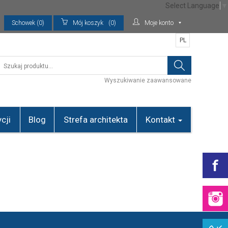
Select Language
▼
Schowek (0)
Mój koszyk
(0)
Moje konto
PL
Wyszukiwanie zaawansowane
cji
Blog
Strefa architekta
Kontakt