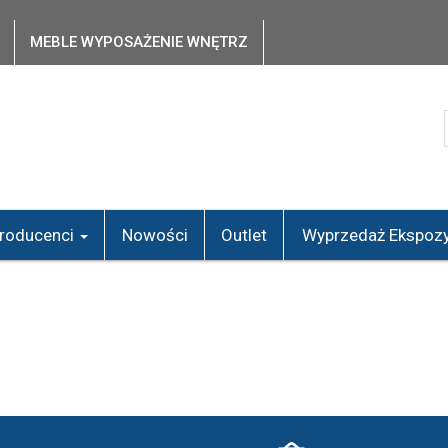
MEBLE WYPOSAŻENIE WNĘTRZ
roducenci
Nowości
Outlet
Wyprzedaż Ekspozy