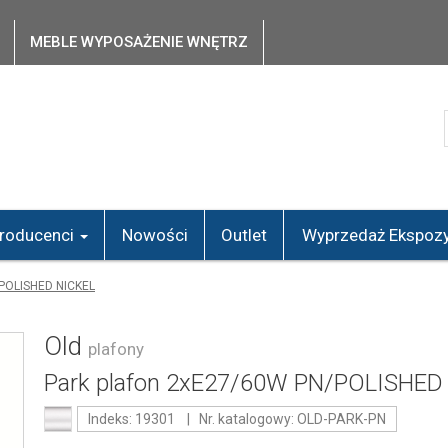
MEBLE WYPOSAŻENIE WNĘTRZ
roducenci
Nowości
Outlet
Wyprzedaż Ekspozy
/POLISHED NICKEL
Old
plafony
Park plafon 2xE27/60W PN/POLISHED
Indeks: 19301 | Nr. katalogowy: OLD-PARK-PN