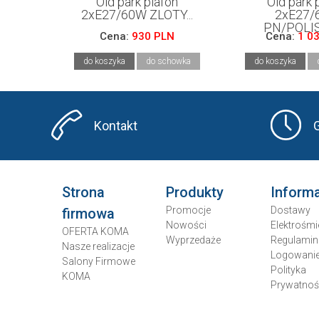
Old park plafon
Old park 
2xE27/60W ZLOTY...
2xE27/
PN/POLIS
Cena:
930 PLN
Cena:
1 0
do koszyka
do schowka
do koszyka
Kontakt
Strona
Produkty
Inform
Promocje
Dostawy
firmowa
Nowości
Elektrośmi
OFERTA KOMA
Wyprzedaże
Regulamin
Nasze realizacje
Logowani
Salony Firmowe
Polityka
KOMA
Prywatnoś