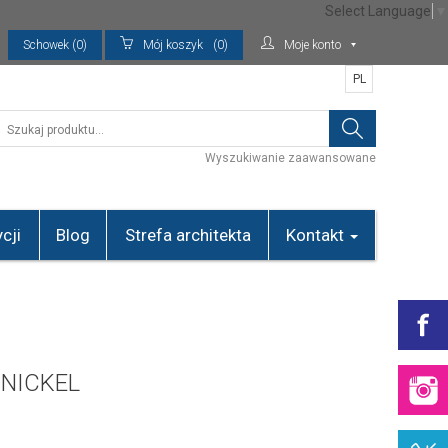
Select Language
▼
Schowek (0)
Mój koszyk
(0)
Moje konto
PL
Wyszukiwanie zaawansowane
cji
Blog
Strefa architekta
Kontakt
 NICKEL