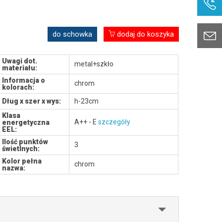
do schowka
dodaj do koszyka
Uwagi dot.
metal+szkło
materiału:
Informacja o
chrom
kolorach:
Dług x szer x wys:
h-23cm
Klasa
A++ - E
szczegóły
energetyczna
EEL:
Ilość punktów
3
świetlnych:
Kolor pełna
chrom
nazwa: