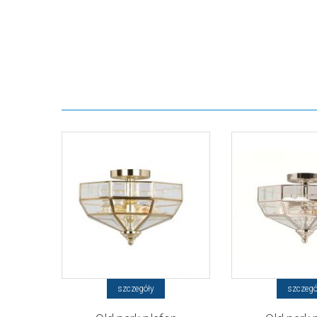
szczegóły
szczegó