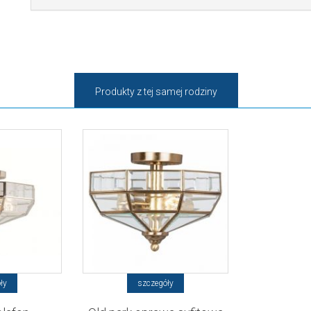
Produkty z tej samej rodziny
ły
szczegóły