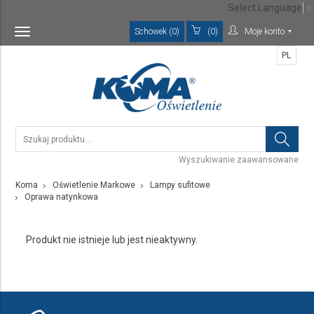
Select Language
▼
Schowek (0)
(0)
Moje konto
Toggle
navigation
PL
Wyszukiwanie zaawansowane
Koma
Oświetlenie Markowe
Lampy sufitowe
Oprawa natynkowa
Produkt nie istnieje lub jest nieaktywny.