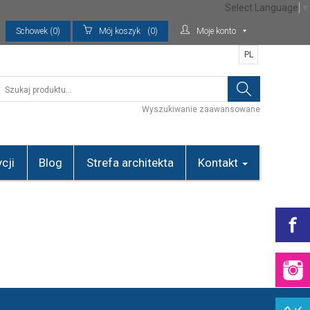
Select Language
▼
Schowek (0)
Mój koszyk
(0)
Moje konto
PL
Wyszukiwanie zaawansowane
cji
Blog
Strefa architekta
Kontakt