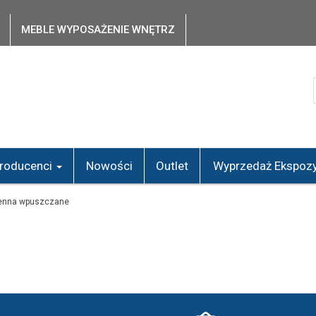
MEBLE WYPOSAŻENIE WNĘTRZ
roducenci
Nowości
Outlet
Wyprzedaż Ekspozy
ienna wpuszczane