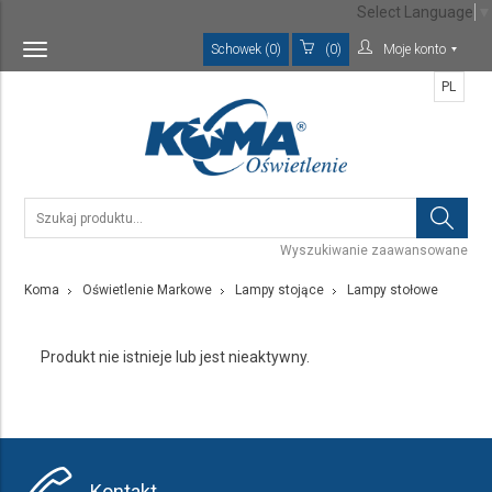
Select Language
▼
Schowek (0)
(0)
Moje konto
Toggle
navigation
PL
Wyszukiwanie zaawansowane
Koma
Oświetlenie Markowe
Lampy stojące
Lampy stołowe
Produkt nie istnieje lub jest nieaktywny.
Kontakt