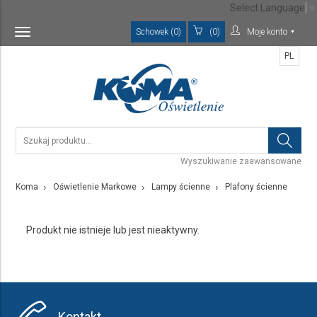
Select Language
▼
Schowek (0)
(0)
Moje konto
Toggle
navigation
PL
Wyszukiwanie zaawansowane
Koma
Oświetlenie Markowe
Lampy ścienne
Plafony ścienne
Produkt nie istnieje lub jest nieaktywny.
Kontakt