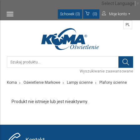
Select Language
▼
Schowek (0)
(0)
Moje konto
Toggle
navigation
PL
Wyszukiwanie zaawansowane
Koma
Oświetlenie Markowe
Lampy ścienne
Plafony ścienne
Produkt nie istnieje lub jest nieaktywny.
Kontakt