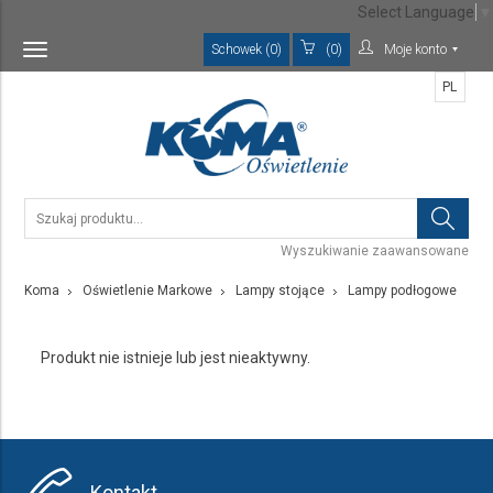
Select Language
▼
Schowek (0)
(0)
Moje konto
Toggle
navigation
PL
Wyszukiwanie zaawansowane
Koma
Oświetlenie Markowe
Lampy stojące
Lampy podłogowe
Produkt nie istnieje lub jest nieaktywny.
Kontakt