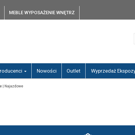
MEBLE WYPOSAŻENIE WNĘTRZ
roducenci
Nowości
Outlet
Wyprzedaż Ekspozy
e | Najazdowe