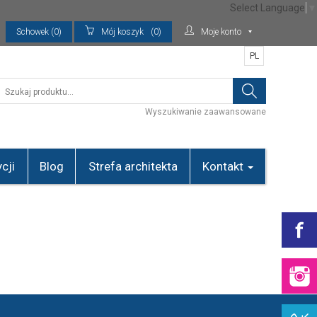
Select Language
▼
Schowek (0)
Mój koszyk
(0)
Moje konto
PL
Wyszukiwanie zaawansowane
cji
Blog
Strefa architekta
Kontakt