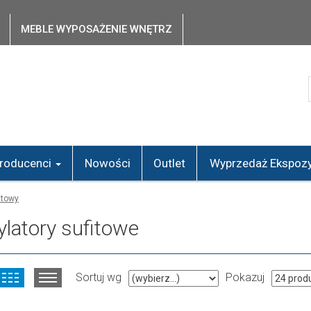
MEBLE WYPOSAŻENIE WNĘTRZ
roducenci
Nowości
Outlet
Wyprzedaż Ekspozy
itowy
latory sufitowe
Sortuj wg
Pokazuj