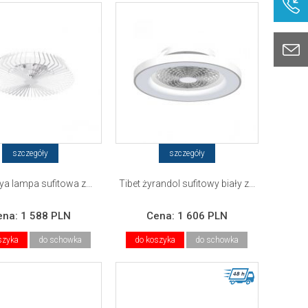
szczegóły
szczegóły
a lampa sufitowa z...
Tibet żyrandol sufitowy biały z...
ena:
1 588 PLN
Cena:
1 606 PLN
szyka
do schowka
do koszyka
do schowka