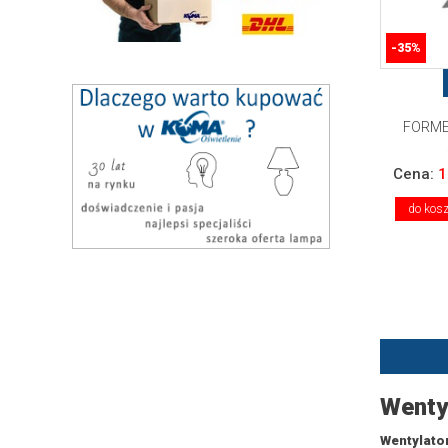
-35%
FORME
Cena:
1
do kos
Wenty
Wentylator