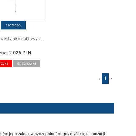
szczegóły
entylator sufitowy z...
ena:
2 036 PLN
szyka
do schowka
‹
1
›
żyć jego zakup, w szczególności, gdy myśli się o aranżacji