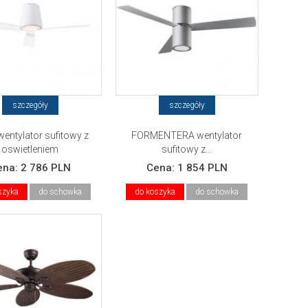
szczegóły
szczegóły
wentylator sufitowy z
FORMENTERA wentylator
oswietleniem
sufitowy z...
ena:
2 786 PLN
Cena:
1 854 PLN
szyka
do schowka
do koszyka
do schowka