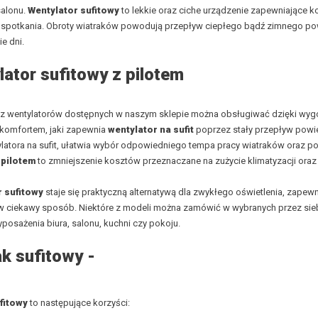
salonu.
Wentylator sufitowy
to lekkie oraz ciche urządzenie zapewniające
potkania. Obroty wiatraków powodują przepływ ciepłego bądź zimnego powie
ie dni.
ator sufitowy z pilotem
z wentylatorów dostępnych w naszym sklepie można obsługiwać dzięki wygo
 komfortem, jaki zapewnia
wentylator na sufit
poprzez stały przepływ powie
latora na sufit, ułatwia wybór odpowiedniego tempa pracy wiatraków oraz p
 pilotem
to zmniejszenie kosztów przeznaczane na zużycie klimatyzacji oraz
r sufitowy
staje się praktyczną alternatywą dla zwykłego oświetlenia, zape
w ciekawy sposób. Niektóre z modeli można zamówić w wybranych przez sieb
posażenia biura, salonu, kuchni czy pokoju.
k sufitowy -
ufitowy
to następujące korzyści: