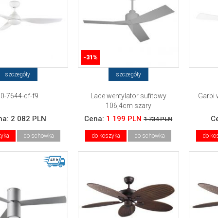
-31%
szczegóły
szczegóły
0-7644-cf-f9
Lace wentylator sufitowy
Garbi 
106,4cm szary
na:
2 082 PLN
Cena:
1 199 PLN
C
1 734 PLN
zyka
do schowka
do koszyka
do schowka
do ko