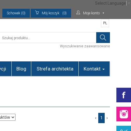
Select Language
▼
Schowek (0)
Mój koszyk
(0)
Moje konto
PL
Wyszukiwanie zaawansowane
cji
Blog
Strefa architekta
Kontakt
‹
1
›