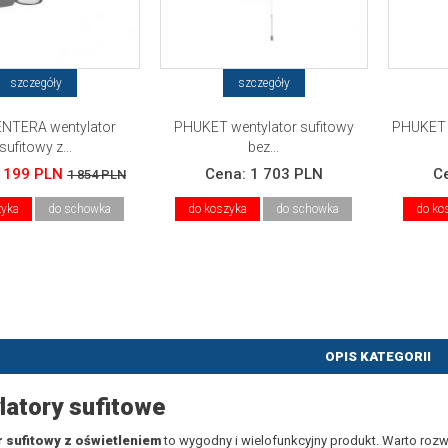
szczegóły
szczegóły
NTERA wentylator
PHUKET wentylator sufitowy
PHUKET w
sufitowy z...
bez...
 199 PLN
Cena:
1 703 PLN
C
1 854 PLN
zyka
do schowka
do koszyka
do schowka
do ko
OPIS KATEGORII
latory sufitowe
 sufitowy z oświetleniem
to wygodny i wielofunkcyjny produkt. Warto rozwa