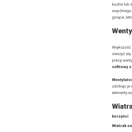
kuchni lub 
wspólnego s
gorące, letn
Wentyl
Większość 
cieszyć się
pracą wenty
sufitowy z
Wentylato
zdobiąc je 
elementy wy
Wiatra
korzyści
Wiatrak s