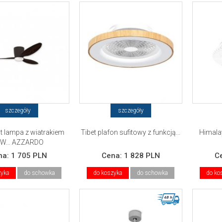
szczegóły
szczegóły
t lampa z wiatrakiem
Tibet plafon sufitowy z funkcją...
Himalay
W... AZZARDO
na:
1 705 PLN
Cena:
1 828 PLN
C
zyka
do schowka
do koszyka
do schowka
do ko